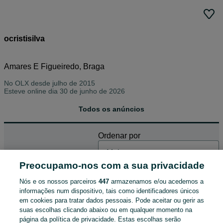
ocristisilva
Amares E Figueiredo, Braga
No OLX desde
julho de 2015
Esteve online dia 30 de junho de 2026
Todos os anúncios
Ordenar por
ENCONTRÁMOS 1 RESULTADO
Preocupamo-nos com a sua privacidade
Nós e os nossos parceiros
447
armazenamos e/ou acedemos a
informações num dispositivo, tais como identificadores únicos
em cookies para tratar dados pessoais. Pode aceitar ou gerir as
Quadros em Prata de lei
suas escolhas clicando abaixo ou em qualquer momento na
150 €
página da política de privacidade. Estas escolhas serão