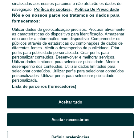
sinalizadas aos nossos parceiros e não afetarão os dados de
navegação.
Política de cookies,
Política De Privacidade
Nós e os nossos parceiros tratamos os dados para
Amares E Figueiredo
fornecermos:
18 de julho de 2026
Utilizar dados de geolocalização precisos. Procurar ativamente
as características do dispositivo para identificação. Armazenar
e/ou aceder a informações num dispositivo. Compreender os
públicos através de estatísticas ou combinações de dados de
diferentes fontes. Medir o desempenho da publicidade. Criar
perfis para publicidade personalizada. Criar perfis para
personalizar conteúdos. Desenvolver e melhorar serviços.
Utilizar dados limitados para selecionar publicidade. Medir o
desempenho dos conteúdos. Utilizar dados limitados para
selecionar conteúdos. Utilizar perfis para selecionar conteúdos
personalizados. Utilizar perfis para selecionar publicidade
personalizada.
Lista de parceiros (fornecedores)
Aceitar tudo
Aceitar necessários
Definir preferências