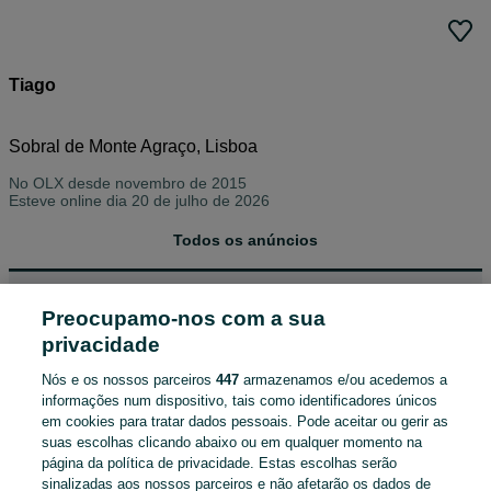
Tiago
Sobral de Monte Agraço, Lisboa
No OLX desde
novembro de 2015
Esteve online dia 20 de julho de 2026
Todos os anúncios
Ordenar por
Preocupamo-nos com a sua
privacidade
ENCONTRÁMOS 0 ANÚNCIOS
Nós e os nossos parceiros
447
armazenamos e/ou acedemos a
informações num dispositivo, tais como identificadores únicos
em cookies para tratar dados pessoais. Pode aceitar ou gerir as
suas escolhas clicando abaixo ou em qualquer momento na
página da política de privacidade. Estas escolhas serão
sinalizadas aos nossos parceiros e não afetarão os dados de