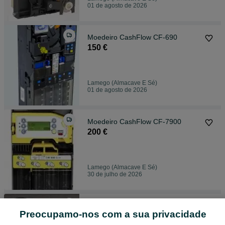
01 de agosto de 2026
Moedeiro ​CashFlow CF-690
150 €
Lamego (Almacave E Sé)
01 de agosto de 2026
Moedeiro CashFlow CF-7900
200 €
Lamego (Almacave E Sé)
30 de julho de 2026
Motor Espiral Saeco
Preocupamo-nos com a sua privacidade
11 €