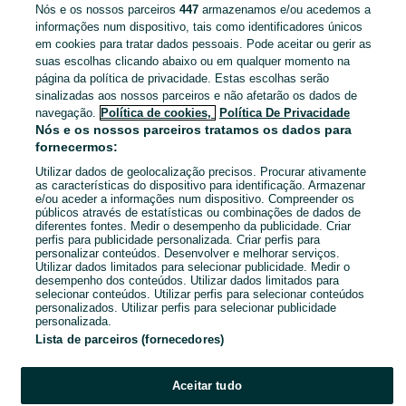
Nós e os nossos parceiros
447
armazenamos e/ou acedemos a
informações num dispositivo, tais como identificadores únicos
em cookies para tratar dados pessoais. Pode aceitar ou gerir as
Lamego (Almacave E Sé)
suas escolhas clicando abaixo ou em qualquer momento na
29 de julho de 2026
página da política de privacidade. Estas escolhas serão
sinalizadas aos nossos parceiros e não afetarão os dados de
navegação.
Política de cookies,
Política De Privacidade
Motor Espiral Saeco
Nós e os nossos parceiros tratamos os dados para
11 €
fornecermos:
Utilizar dados de geolocalização precisos. Procurar ativamente
as características do dispositivo para identificação. Armazenar
e/ou aceder a informações num dispositivo. Compreender os
Lamego (Almacave E Sé)
públicos através de estatísticas ou combinações de dados de
29 de julho de 2026
diferentes fontes. Medir o desempenho da publicidade. Criar
perfis para publicidade personalizada. Criar perfis para
personalizar conteúdos. Desenvolver e melhorar serviços.
Utilizar dados limitados para selecionar publicidade. Medir o
1
2
3
desempenho dos conteúdos. Utilizar dados limitados para
selecionar conteúdos. Utilizar perfis para selecionar conteúdos
personalizados. Utilizar perfis para selecionar publicidade
personalizada.
Lista de parceiros (fornecedores)
Aceitar tudo