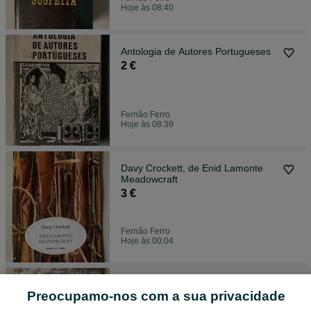
Hoje às 08:40
Antologia de Autores Portugueses
2 €
Fernão Ferro
Hoje às 08:39
Davy Crockett, de Enid Lamonte
Meadowcraft
3 €
Fernão Ferro
Hoje às 00:04
Os Crimes da Rua Morgue, de
Preocupamo-nos com a sua privacidade
Edgar Allan Poe
3 €