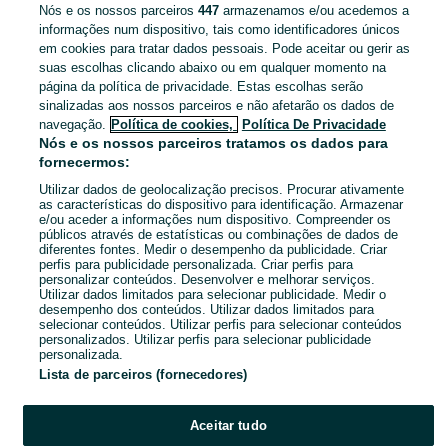
Nós e os nossos parceiros
447
armazenamos e/ou acedemos a
informações num dispositivo, tais como identificadores únicos
em cookies para tratar dados pessoais. Pode aceitar ou gerir as
Fernão Ferro
suas escolhas clicando abaixo ou em qualquer momento na
08 de agosto de 2026
página da política de privacidade. Estas escolhas serão
sinalizadas aos nossos parceiros e não afetarão os dados de
navegação.
Política de cookies,
Política De Privacidade
Voo Nocturno, de Antoine Saint-
Nós e os nossos parceiros tratamos os dados para
Exupéry
fornecermos:
3 €
Utilizar dados de geolocalização precisos. Procurar ativamente
as características do dispositivo para identificação. Armazenar
e/ou aceder a informações num dispositivo. Compreender os
Fernão Ferro
públicos através de estatísticas ou combinações de dados de
08 de agosto de 2026
diferentes fontes. Medir o desempenho da publicidade. Criar
perfis para publicidade personalizada. Criar perfis para
personalizar conteúdos. Desenvolver e melhorar serviços.
Utilizar dados limitados para selecionar publicidade. Medir o
1
2
3
...
100
desempenho dos conteúdos. Utilizar dados limitados para
selecionar conteúdos. Utilizar perfis para selecionar conteúdos
personalizados. Utilizar perfis para selecionar publicidade
personalizada.
Lista de parceiros (fornecedores)
Aceitar tudo