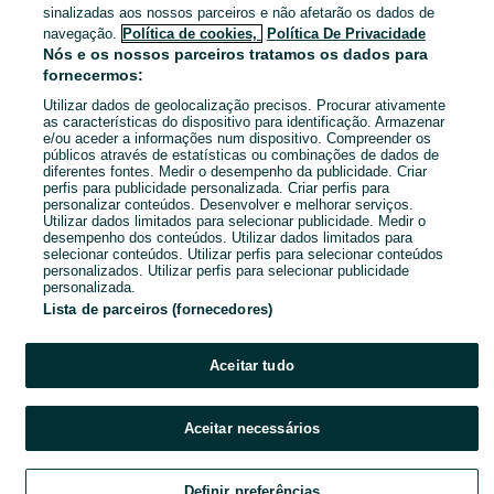
sinalizadas aos nossos parceiros e não afetarão os dados de
navegação.
Política de cookies,
Política De Privacidade
Almargem Do Bispo, Pêro Pinheiro E
Nós e os nossos parceiros tratamos os dados para
Montelavar
fornecermos:
Para o topo a 06 de agosto de 2026
Utilizar dados de geolocalização precisos. Procurar ativamente
as características do dispositivo para identificação. Armazenar
e/ou aceder a informações num dispositivo. Compreender os
Jantes Audi a8 - 225/40/18
públicos através de estatísticas ou combinações de dados de
600 €
diferentes fontes. Medir o desempenho da publicidade. Criar
perfis para publicidade personalizada. Criar perfis para
personalizar conteúdos. Desenvolver e melhorar serviços.
Utilizar dados limitados para selecionar publicidade. Medir o
Almargem Do Bispo, Pêro Pinheiro E
desempenho dos conteúdos. Utilizar dados limitados para
Montelavar
selecionar conteúdos. Utilizar perfis para selecionar conteúdos
14 de julho de 2026
personalizados. Utilizar perfis para selecionar publicidade
personalizada.
Lista de parceiros (fornecedores)
Aceitar tudo
Aceitar necessários
Definir preferências