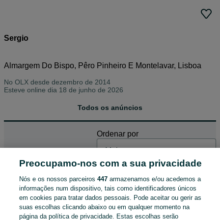
Sergio
Almargem Do Bispo, Pêro Pinheiro E Montelavar, Lisboa
No OLX desde
dezembro de 2014
Esteve online dia 18 de junho de 2026
Todos os anúncios
Ordenar por
ENCONTRÁMOS 2 ANÚNCIOS
Preocupamo-nos com a sua privacidade
Nós e os nossos parceiros
447
armazenamos e/ou acedemos a
informações num dispositivo, tais como identificadores únicos
em cookies para tratar dados pessoais. Pode aceitar ou gerir as
Relva Sintética 40MM (NOVA)
suas escolhas clicando abaixo ou em qualquer momento na
9,50 €
página da política de privacidade. Estas escolhas serão