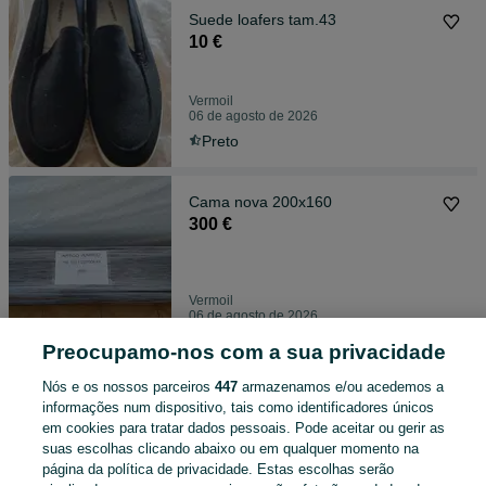
Suede loafers tam.43
10 €
Vermoil
06 de agosto de 2026
Preto
Cama nova 200x160
300 €
Vermoil
06 de agosto de 2026
Preocupamo-nos com a sua privacidade
Bicicleta Quer usada
Nós e os nossos parceiros
447
armazenamos e/ou acedemos a
50 €
informações num dispositivo, tais como identificadores únicos
em cookies para tratar dados pessoais. Pode aceitar ou gerir as
suas escolhas clicando abaixo ou em qualquer momento na
página da política de privacidade. Estas escolhas serão
Vermoil