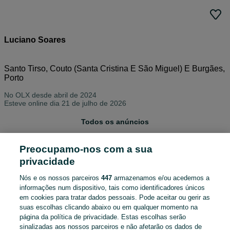
Luciano Soares
Santo Tirso, Couto (Santa Cristina E São Miguel) E Burgães,
Porto
No OLX desde
abril de 2024
Esteve online dia 21 de julho de 2026
Todos os anúncios
Preocupamo-nos com a sua
Ordenar por
privacidade
ENCONTRÁMOS 0 ANÚNCIOS
Nós e os nossos parceiros
447
armazenamos e/ou acedemos a
informações num dispositivo, tais como identificadores únicos
em cookies para tratar dados pessoais. Pode aceitar ou gerir as
suas escolhas clicando abaixo ou em qualquer momento na
página da política de privacidade. Estas escolhas serão
sinalizadas aos nossos parceiros e não afetarão os dados de