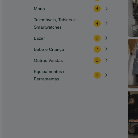
Moda
4
Telemóveis, Tablets e
4
Smartwatches
Lazer
2
Bebé e Criança
7
Outras Vendas
1
Equipamentos e
3
Ferramentas