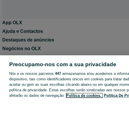
App OLX
Ajuda e Contactos
Destaques de anúncios
Negócios no OLX
Blog OLX
Preocupamo-nos com a sua privacidade
Termos de Utilização
Nós e os nossos parceiros
447
armazenamos e/ou acedemos a inform
Política de Privacidade
dispositivo, tais como identificadores únicos em cookies para tratar d
Pacotes de anúncios
aceitar ou gerir as suas escolhas clicando abaixo ou em qualquer mom
política de privacidade. Estas escolhas serão sinalizadas aos nossos p
Entregas OLX
afetarão os dados de navegação.
Política de cookies,
Política De P
Tarifários
Configurações de privacidade
Dicas de segurança
Mapa do site