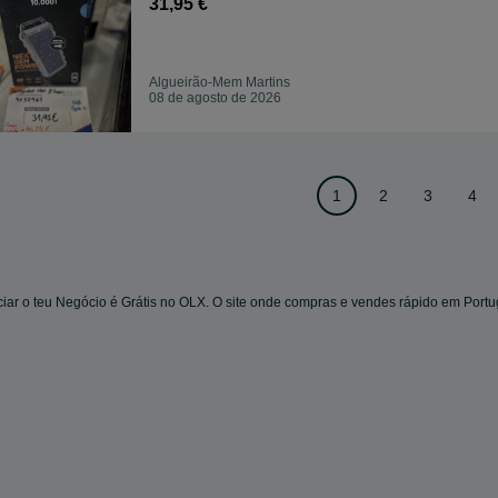
31,95 €
Algueirão-Mem Martins
08 de agosto de 2026
1
2
3
4
iar o teu Negócio é Grátis no OLX. O site onde compras e vendes rápido em Portu