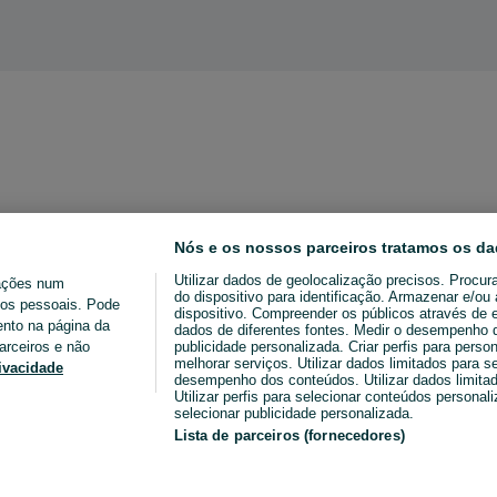
Nós e os nossos parceiros tratamos os da
Utilizar dados de geolocalização precisos. Procur
ações num
do dispositivo para identificação. Armazenar e/o
ados pessoais. Pode
dispositivo. Compreender os públicos através de 
ento na página da
dados de diferentes fontes. Medir o desempenho da
arceiros e não
publicidade personalizada. Criar perfis para perso
melhorar serviços. Utilizar dados limitados para s
rivacidade
desempenho dos conteúdos. Utilizar dados limitad
Utilizar perfis para selecionar conteúdos personaliz
selecionar publicidade personalizada.
Lista de parceiros (fornecedores)