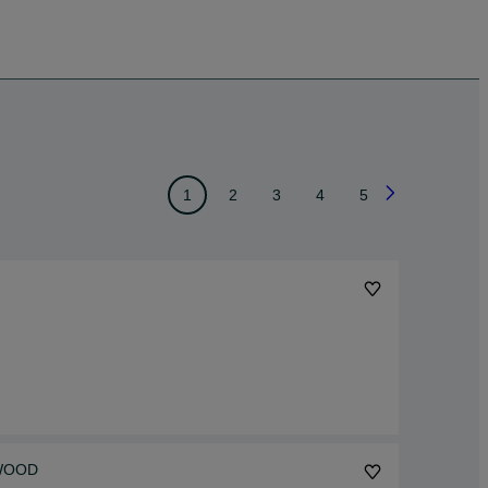
1
2
3
4
5
 WOOD