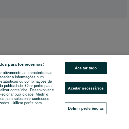
dos para fornecermos:
Aceitar tudo
ar ativamente as características
u aceder a informações num
estatísticas ou combinações de
 publicidade. Criar perfis para
Aceitar necessários
nalizar conteúdos. Desenvolver e
elecionar publicidade. Medir o
os para selecionar conteúdos.
ados. Utilizar perfis para
Definir preferências