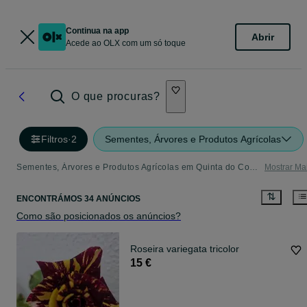
Continua na app
Abrir
Acede ao OLX com um só toque
O que procuras?
Filtros
·
2
Sementes, Árvores e Produtos Agrícolas
Sementes, Árvores e Produtos Agrícolas em Quinta do Conde - tudo o que precisa
Mostrar Ma
ENCONTRÁMOS 34 ANÚNCIOS
Como são posicionados os anúncios?
Roseira variegata tricolor
15 €