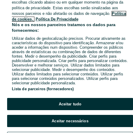
Produtos Agrícolas - Quinta do Conde
escolhas clicando abaixo ou em qualquer momento na página da
política de privacidade. Estas escolhas serão sinalizadas aos
nossos parceiros e não afetarão os dados de navegação.
Política
CATEGORIA
de cookies,
Política De Privacidade
Nós e os nossos parceiros tratamos os dados para
fornecermos:
Navegue pelos últimos anúncios de Sementes, Árvores e Produtos Agrícolas em Quinta do Conde no OLX Portugal. Compre e venda produtos locais com facilidade e segurança.
Mostrar Ma
Utilizar dados de geolocalização precisos. Procurar ativamente as
características do dispositivo para identificação. Armazenar e/ou
Mapa do site
aceder a informações num dispositivo. Compreender os públicos
através de estatísticas ou combinações de dados de diferentes
Mapa das freguesias
fontes. Medir o desempenho da publicidade. Criar perfis para
Mapa de mini-sites
publicidade personalizada. Criar perfis para personalizar conteúdos.
Desenvolver e melhorar serviços. Utilizar dados limitados para
Pesquisas populares
selecionar publicidade. Medir o desempenho dos conteúdos.
Utilizar dados limitados para selecionar conteúdos. Utilizar perfis
para selecionar conteúdos personalizados. Utilizar perfis para
selecionar publicidade personalizada.
Lista de parceiros (fornecedores)
Aceitar tudo
Aceitar necessários