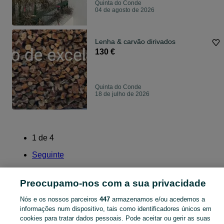
Quinta do Conde
04 de agosto de 2026
Lenha & carvão dirivados
130 €
Quinta do Conde
18 de julho de 2026
1
de
4
Seguinte
Preocupamo-nos com a sua privacidade
Nós e os nossos parceiros
447
armazenamos e/ou acedemos a
Página principal
Agricultura
Sementes, Árvores e Produtos Agrícolas
informações num dispositivo, tais como identificadores únicos em
Sementes, Árvores e Produtos Agrícolas - Setúbal
Sementes, Árvores e
cookies para tratar dados pessoais. Pode aceitar ou gerir as suas