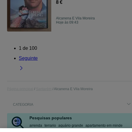
8 €
Alcanena E Vila Moreira
Hoje às 09:43
1
de
100
Seguinte
Página principal
Santarém
Alcanena E Vila Moreira
CATEGORIA
Pesquisas populares
arrenda
terrario
aquário grande
apartamento em minde