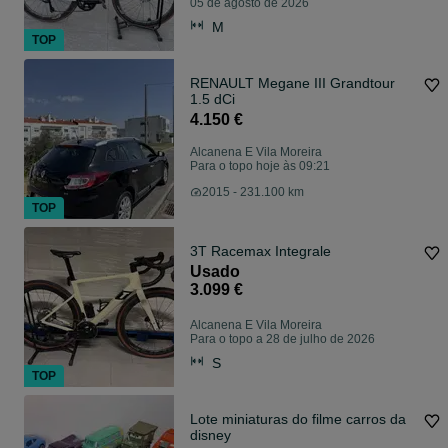
05 de agosto de 2026
M
TOP
RENAULT Megane III Grandtour
1.5 dCi
4.150 €
Alcanena E Vila Moreira
Para o topo hoje às 09:21
2015 - 231.100 km
TOP
3T Racemax Integrale
Usado
3.099 €
Alcanena E Vila Moreira
Para o topo a 28 de julho de 2026
S
TOP
Lote miniaturas do filme carros da
disney