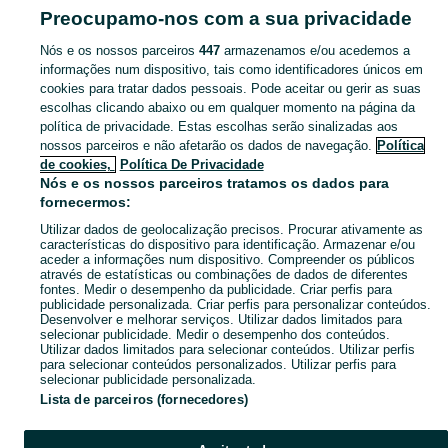
pastor alemao
audi a3
bola de engate
gaiolas
Preocupamo-nos com a sua privacidade
Mostrar Mais
Nós e os nossos parceiros
447
armazenamos e/ou acedemos a
informações num dispositivo, tais como identificadores únicos em
Descubra os anúncios classificados gratuitos em Alcanena E Vila Moreira no OLX Portugal. Desde empregos a serviços e produtos, encontre tudo o que precisa localmente.
Mostrar Ma
cookies para tratar dados pessoais. Pode aceitar ou gerir as suas
escolhas clicando abaixo ou em qualquer momento na página da
política de privacidade. Estas escolhas serão sinalizadas aos
Mapa do site
nossos parceiros e não afetarão os dados de navegação.
Política
Mapa das freguesias
de cookies,
Política De Privacidade
Nós e os nossos parceiros tratamos os dados para
Mapa de mini-sites
fornecermos:
Pesquisas populares
Utilizar dados de geolocalização precisos. Procurar ativamente as
características do dispositivo para identificação. Armazenar e/ou
aceder a informações num dispositivo. Compreender os públicos
através de estatísticas ou combinações de dados de diferentes
fontes. Medir o desempenho da publicidade. Criar perfis para
publicidade personalizada. Criar perfis para personalizar conteúdos.
Desenvolver e melhorar serviços. Utilizar dados limitados para
selecionar publicidade. Medir o desempenho dos conteúdos.
Utilizar dados limitados para selecionar conteúdos. Utilizar perfis
para selecionar conteúdos personalizados. Utilizar perfis para
selecionar publicidade personalizada.
Lista de parceiros (fornecedores)