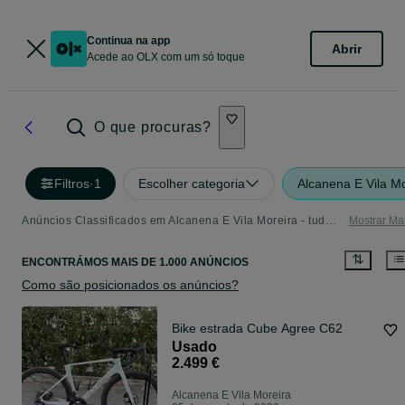
Continua na app
Abrir
Acede ao OLX com um só toque
O que procuras?
Filtros
·
1
Escolher categoria
Alcanena E Vila Mo
Anúncios Classificados em Alcanena E Vila Moreira - tudo o que precisa
Mostrar Ma
ENCONTRÁMOS
MAIS DE
1.000 ANÚNCIOS
Como são posicionados os anúncios?
Bike estrada Cube Agree C62
Usado
2.499 €
Alcanena E Vila Moreira