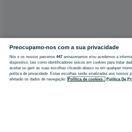
Preocupamo-nos com a sua privacidade
Nós e os nossos parceiros
447
armazenamos e/ou acedemos a inform
dispositivo, tais como identificadores únicos em cookies para tratar d
aceitar ou gerir as suas escolhas clicando abaixo ou em qualquer mom
política de privacidade. Estas escolhas serão sinalizadas aos nossos p
afetarão os dados de navegação.
Política de cookies,
Política De P
App OLX
Ajuda e Contactos
Destaques de anúncios
Negócios no OLX
Blog OLX
Termos de Utilização