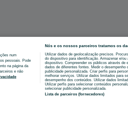
Nós e os nossos parceiros tratamos os da
Utilizar dados de geolocalização precisos. Procur
ações num
do dispositivo para identificação. Armazenar e/o
ados pessoais. Pode
dispositivo. Compreender os públicos através de 
ento na página da
dados de diferentes fontes. Medir o desempenho da
arceiros e não
publicidade personalizada. Criar perfis para perso
melhorar serviços. Utilizar dados limitados para s
rivacidade
desempenho dos conteúdos. Utilizar dados limitad
Utilizar perfis para selecionar conteúdos personaliz
selecionar publicidade personalizada.
Lista de parceiros (fornecedores)