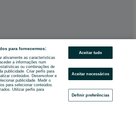
dos para fornecermos:
Aceitar tudo
ar ativamente as características
u aceder a informações num
estatísticas ou combinações de
 publicidade. Criar perfis para
Aceitar necessários
nalizar conteúdos. Desenvolver e
elecionar publicidade. Medir o
os para selecionar conteúdos.
ados. Utilizar perfis para
Definir preferências