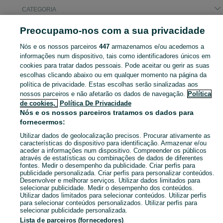
CATEGORIA
Preocupamo-nos com a sua privacidade
Pesquisas populares
arrendamento
galaxy watch ultra
arrenda t1
Nós e os nossos parceiros
447
armazenamos e/ou acedemos a
informações num dispositivo, tais como identificadores únicos em
cookies para tratar dados pessoais. Pode aceitar ou gerir as suas
Descubra os anúncios classificados gratuitos em Almodôvar E Graça Dos Padrões no OLX Portugal. Desde empregos a serviços e produtos, encontre tudo o que precisa localmente.
Mostrar Ma
escolhas clicando abaixo ou em qualquer momento na página da
política de privacidade. Estas escolhas serão sinalizadas aos
nossos parceiros e não afetarão os dados de navegação.
Política
Mapa do site
de cookies,
Política De Privacidade
Mapa das freguesias
Nós e os nossos parceiros tratamos os dados para
fornecermos:
Mapa de mini-sites
Utilizar dados de geolocalização precisos. Procurar ativamente as
Pesquisas populares
características do dispositivo para identificação. Armazenar e/ou
aceder a informações num dispositivo. Compreender os públicos
através de estatísticas ou combinações de dados de diferentes
fontes. Medir o desempenho da publicidade. Criar perfis para
publicidade personalizada. Criar perfis para personalizar conteúdos.
Desenvolver e melhorar serviços. Utilizar dados limitados para
selecionar publicidade. Medir o desempenho dos conteúdos.
Utilizar dados limitados para selecionar conteúdos. Utilizar perfis
para selecionar conteúdos personalizados. Utilizar perfis para
selecionar publicidade personalizada.
Lista de parceiros (fornecedores)