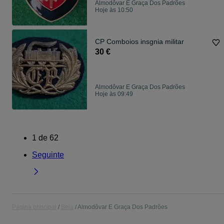
Almodôvar E Graça Dos Padrões
Hoje às 10:50
CP Comboios insgnia militar
30 €
Almodôvar E Graça Dos Padrões
Hoje às 09:49
1
de
62
Seguinte
Página principal
Beja
Almodôvar E Graça Dos Padrões