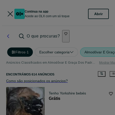
Continua na app
Abrir
Acede ao OLX com um só toque
O que procuras?
Filtros
·
1
Escolher categoria
Almodôvar E Graç
Anúncios Classificados em Almodôvar E Graça Dos Padrões - tudo o que precisa
Mostrar Ma
ENCONTRÁMOS 614 ANÚNCIOS
Como são posicionados os anúncios?
Tenho Yorkshire bebés
Grátis