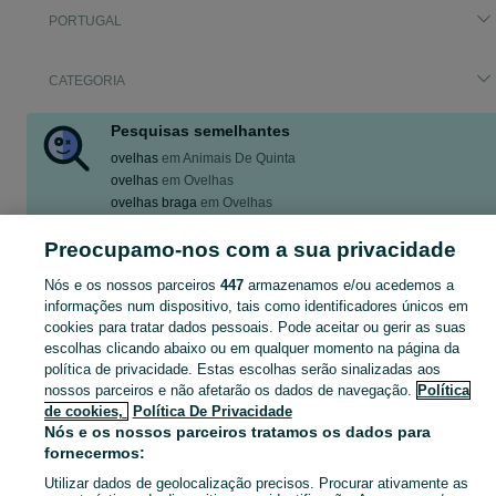
PORTUGAL
CATEGORIA
Pesquisas semelhantes
ovelhas
em
Animais De Quinta
ovelhas
em
Ovelhas
ovelhas braga
em
Ovelhas
ovelhas suffolk
em
Ovelhas
Preocupamo-nos com a sua privacidade
ovelhas dorper
em
Ovelhas
Mostrar Mais
Nós e os nossos parceiros
447
armazenamos e/ou acedemos a
informações num dispositivo, tais como identificadores únicos em
cookies para tratar dados pessoais. Pode aceitar ou gerir as suas
Pesquisando por ovelha em Portugal? Confira nossa seleção em Acessórios no OLX Portugal e encontre exatamente o que procura!
Mostrar Ma
escolhas clicando abaixo ou em qualquer momento na página da
política de privacidade. Estas escolhas serão sinalizadas aos
Mapa do site
nossos parceiros e não afetarão os dados de navegação.
Política
de cookies,
Política De Privacidade
Mapa das freguesias
Nós e os nossos parceiros tratamos os dados para
Mapa de mini-sites
fornecermos:
Pesquisas populares
Utilizar dados de geolocalização precisos. Procurar ativamente as