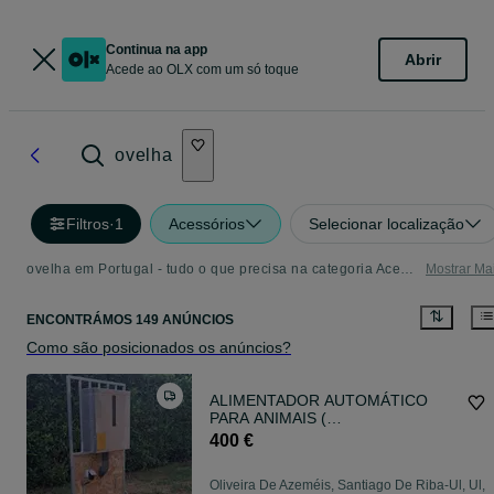
Continua na app
Abrir
Acede ao OLX com um só toque
ovelha
Filtros
·
1
Acessórios
Selecionar localização
ovelha em Portugal - tudo o que precisa na categoria Acessórios
Mostrar Ma
ENCONTRÁMOS 149 ANÚNCIOS
Como são posicionados os anúncios?
ALIMENTADOR AUTOMÁTICO
PARA ANIMAIS (
CAVALOS,OVELHAS,PORCOS,CÃ
400 €
ES..ETC)
Oliveira De Azeméis, Santiago De Riba-Ul, Ul,