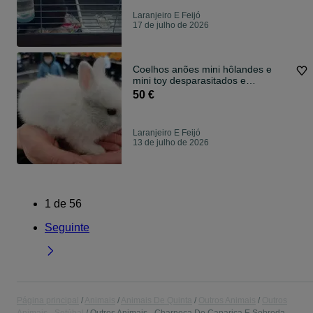
Laranjeiro E Feijó
17 de julho de 2026
Coelhos anões mini hôlandes e
mini toy desparasitados e
vacinados
50 €
Laranjeiro E Feijó
13 de julho de 2026
1
de
56
Seguinte
Página principal
Animais
Animais De Quinta
Outros Animais
Outros