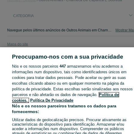
Animais - Setúbal
Outros Animais - Charneca De Caparica E Sobreda
CATEGORIA
Navegue pelos últimos anúncios de Outros Animais em Charneca De Caparica E Sobreda no OLX Portugal. Compre e venda produtos locais com facilidade e segurança.
Mostrar Ma
Mapa do site
Mapa das freguesias
Preocupamo-nos com a sua privacidade
Mapa de mini-sites
Nós e os nossos parceiros
447
armazenamos e/ou acedemos a
Pesquisas populares
informações num dispositivo, tais como identificadores únicos em
cookies para tratar dados pessoais. Pode aceitar ou gerir as suas
escolhas clicando abaixo ou em qualquer momento na página da
política de privacidade. Estas escolhas serão sinalizadas aos nossos
parceiros e não afetarão os dados de navegação.
Política de
cookies,
Política De Privacidade
Nós e os nossos parceiros tratamos os dados para
fornecermos:
Utilizar dados de geolocalização precisos. Procurar ativamente as
características do dispositivo para identificação. Armazenar e/ou
aceder a informações num dispositivo. Compreender os públicos
através de estatísticas ou combinações de dados de diferentes