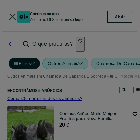
Continua na app
Abrir
Acede ao OLX com um só toque
O que procuras?
Filtros
·
2
Outros Animais
Charneca De Caparic
Outros Animais em Charneca De Caparica E Sobreda - tudo o que precisa
Mostrar Ma
ENCONTRÁMOS 5 ANÚNCIOS
Como são posicionados os anúncios?
Coelhos Anões Muito Meigos –
Prontos para Nova Família
20 €