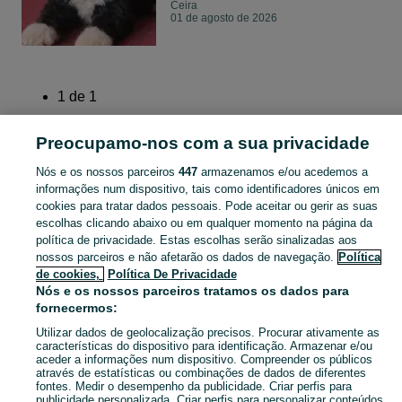
Ceira
01 de agosto de 2026
1
de
1
Preocupamo-nos com a sua privacidade
Página principal
Animais
Cães
Cão De Água
Cão De Água - Coimbra
Nós e os nossos parceiros
447
armazenamos e/ou acedemos a
informações num dispositivo, tais como identificadores únicos em
cookies para tratar dados pessoais. Pode aceitar ou gerir as suas
PORTUGAL » COIMBRA
escolhas clicando abaixo ou em qualquer momento na página da
política de privacidade. Estas escolhas serão sinalizadas aos
CATEGORIA
nossos parceiros e não afetarão os dados de navegação.
Política
de cookies,
Política De Privacidade
Nós e os nossos parceiros tratamos os dados para
Navegue pelos últimos anúncios de Cão De Água em Coimbra no OLX Portugal. Compre e venda produtos locais com facilidade e segurança.
Mostrar Ma
fornecermos:
Utilizar dados de geolocalização precisos. Procurar ativamente as
Mapa do site
características do dispositivo para identificação. Armazenar e/ou
aceder a informações num dispositivo. Compreender os públicos
Mapa das freguesias
através de estatísticas ou combinações de dados de diferentes
fontes. Medir o desempenho da publicidade. Criar perfis para
Mapa de mini-sites
publicidade personalizada. Criar perfis para personalizar conteúdos.