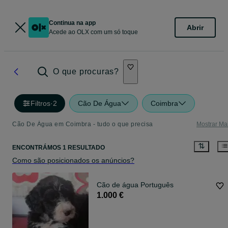
Continua na app
Abrir
Acede ao OLX com um só toque
O que procuras?
Filtros
·
2
Cão De Água
Coimbra
Cão De Água em Coimbra - tudo o que precisa
Mostrar Ma
ENCONTRÁMOS 1 RESULTADO
Como são posicionados os anúncios?
Cão de água Português
1.000 €