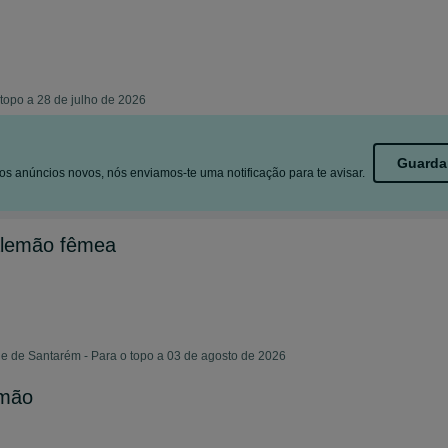
 topo a 28 de julho de 2026
Guarda
s anúncios novos, nós enviamos-te uma notificação para te avisar.
alemão fêmea
e de Santarém - Para o topo a 03 de agosto de 2026
emão