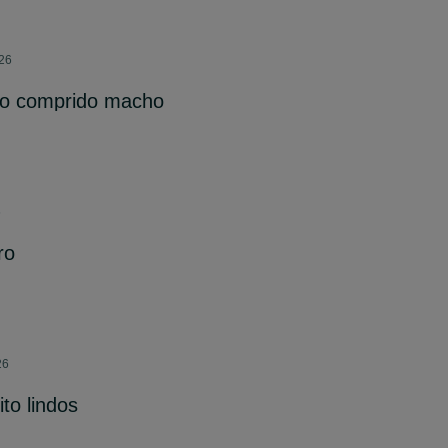
026
lo comprido macho
6
ro
26
to lindos