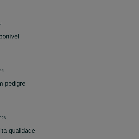
6
ponível
026
m pedigre
2026
ta qualidade