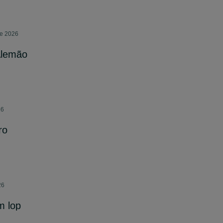
de 2026
Alemão
26
ro
26
m lop