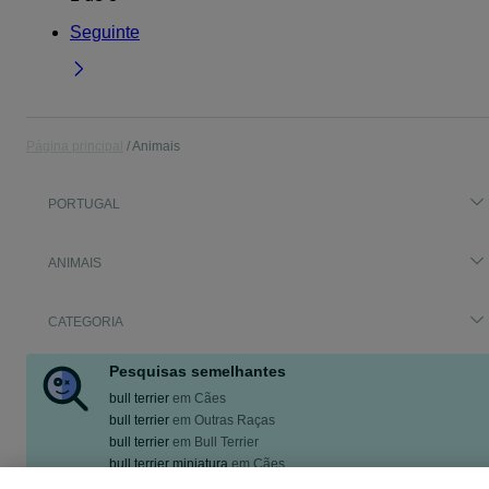
Seguinte
Página principal
Animais
PORTUGAL
ANIMAIS
CATEGORIA
Pesquisas semelhantes
bull terrier
em
Cães
bull terrier
em
Outras Raças
bull terrier
em
Bull Terrier
bull terrier miniatura
em
Cães
bull terrier mini
em
Cães