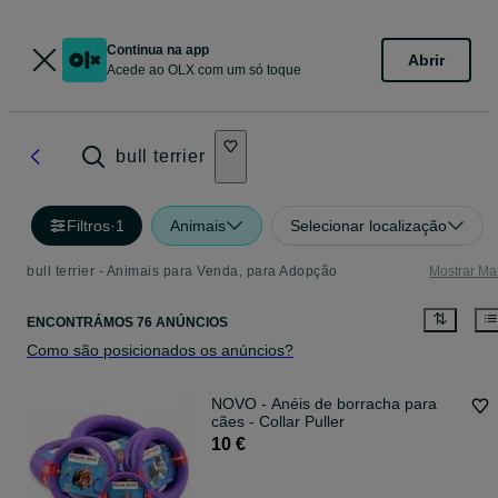
Continua na app
Abrir
Acede ao OLX com um só toque
bull terrier
Filtros
·
1
Animais
Selecionar localização
bull terrier - Animais para Venda, para Adopção
Mostrar Ma
ENCONTRÁMOS 76 ANÚNCIOS
Como são posicionados os anúncios?
NOVO - Anéis de borracha para
cães - Collar Puller
10 €