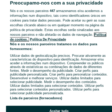
Preocupamo-nos com a sua privacidade
Mostrar Mais
Nós e os nossos parceiros
447
armazenamos e/ou acedemos a
informações num dispositivo, tais como identificadores únicos em
bull terrier - Animais para Venda, para Adopção em Portugal. Veja os anúncios classificados ou publique o seu anúncio de Animais grátis no OLX.
Mostrar Ma
cookies para tratar dados pessoais. Pode aceitar ou gerir as suas
escolhas clicando abaixo ou em qualquer momento na página da
política de privacidade. Estas escolhas serão sinalizadas aos
Mapa do site
nossos parceiros e não afetarão os dados de navegação.
Política
Mapa das freguesias
de cookies,
Política De Privacidade
Nós e os nossos parceiros tratamos os dados para
Mapa de mini-sites
fornecermos:
Pesquisas populares
Utilizar dados de geolocalização precisos. Procurar ativamente as
características do dispositivo para identificação. Armazenar e/ou
aceder a informações num dispositivo. Compreender os públicos
através de estatísticas ou combinações de dados de diferentes
fontes. Medir o desempenho da publicidade. Criar perfis para
publicidade personalizada. Criar perfis para personalizar conteúdos.
Desenvolver e melhorar serviços. Utilizar dados limitados para
selecionar publicidade. Medir o desempenho dos conteúdos.
Utilizar dados limitados para selecionar conteúdos. Utilizar perfis
para selecionar conteúdos personalizados. Utilizar perfis para
selecionar publicidade personalizada.
Lista de parceiros (fornecedores)
Aceitar tudo