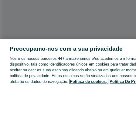
Preocupamo-nos com a sua privacidade
Nós e os nossos parceiros
447
armazenamos e/ou acedemos a inform
dispositivo, tais como identificadores únicos em cookies para tratar d
aceitar ou gerir as suas escolhas clicando abaixo ou em qualquer mom
política de privacidade. Estas escolhas serão sinalizadas aos nossos p
afetarão os dados de navegação.
Política de cookies,
Política De P
App OLX
Ajuda e Contactos
Destaques de anúncios
Negócios no OLX
Blog OLX
Termos de Utilização