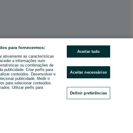
dos para fornecermos:
Aceitar tudo
ar ativamente as características
u aceder a informações num
estatísticas ou combinações de
 publicidade. Criar perfis para
Aceitar necessários
nalizar conteúdos. Desenvolver e
elecionar publicidade. Medir o
os para selecionar conteúdos.
ados. Utilizar perfis para
Definir preferências