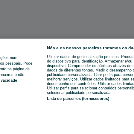
Nós e os nossos parceiros tratamos os da
Utilizar dados de geolocalização precisos. Procur
ações num
do dispositivo para identificação. Armazenar e/o
ados pessoais. Pode
dispositivo. Compreender os públicos através de 
ento na página da
dados de diferentes fontes. Medir o desempenho da
arceiros e não
publicidade personalizada. Criar perfis para perso
melhorar serviços. Utilizar dados limitados para s
rivacidade
desempenho dos conteúdos. Utilizar dados limitad
Utilizar perfis para selecionar conteúdos personaliz
selecionar publicidade personalizada.
Lista de parceiros (fornecedores)