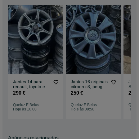
Jantes 14 para
Jantes 16 originais
Jante
renault, toyota em
citroen c3, peugeot
Seat
4x100
4x108
290 €
250 €
290 
Queluz E Belas
Queluz E Belas
Quelu
Hoje às 10:00
Hoje às 09:50
Hoje 
Anúncios relacionados