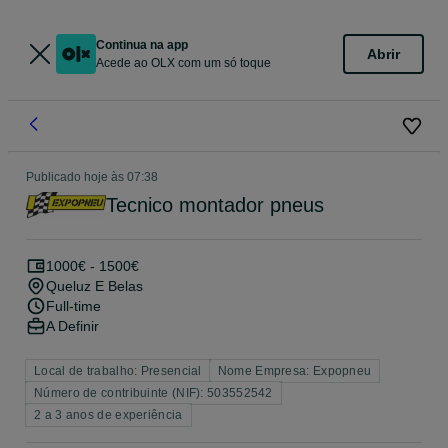
Continua na app
Abrir
Acede ao OLX com um só toque
Publicado
hoje às 07:38
Tecnico montador pneus
1000€ - 1500€
Queluz E Belas
Full-time
A Definir
Local de trabalho: Presencial
Nome Empresa: Expopneu
Número de contribuinte (NIF): 503552542
2 a 3 anos de experiência