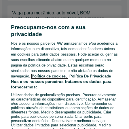
Vaga para mecânico, automóvel, BOM
ORDENADO, Estamos em fase de expansão.
1500€ - 2000€
Preocupamo-nos com a sua
Setúbal (São Julião, Nossa Senhora Da Anunciada E Santa
privacidade
Maria Da Graça)
Nome Empresa: JJOFICINA
4 a 5 anos de experiência
Nós e os nossos parceiros
447
armazenamos e/ou acedemos a
informações num dispositivo, tais como identificadores únicos
em cookies para tratar dados pessoais. Pode aceitar ou gerir as
Para o topo a 16 de julho de 2026
suas escolhas clicando abaixo ou em qualquer momento na
página da política de privacidade. Estas escolhas serão
sinalizadas aos nossos parceiros e não afetarão os dados de
Empregado de Balcão - Tempo Inteiro - Horário
navegação.
Política de cookies,
Política De Privacidade
Seguido - (m/f)
Nós e os nossos parceiros tratamos os dados para
fornecermos:
1000€ - 1500€
Avenidas Novas
Utilizar dados de geolocalização precisos. Procurar ativamente
Full-time
as características do dispositivo para identificação. Armazenar
e/ou aceder a informações num dispositivo. Compreender os
Local de trabalho: Presencial
públicos através de estatísticas ou combinações de dados de
diferentes fontes. Medir o desempenho da publicidade. Criar
perfis para publicidade personalizada. Criar perfis para
05 de agosto de 2026
personalizar conteúdos. Desenvolver e melhorar serviços.
Utilizar dados limitados para selecionar publicidade. Medir o