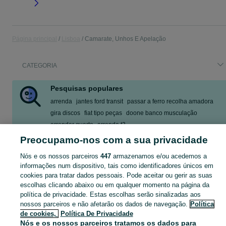
Página principal
Lisboa
Camarate, Unhos E Apelação
CATEGORIA
Pesquisas populares
arrenda
jantes ford transit
passar a ferro recolha amadora
gira discos
fiat tipo peças
doone banco musculação
arrendar quarto
arrenda t3
Preocupamo-nos com a sua privacidade
Mostrar Mais
Nós e os nossos parceiros
447
armazenamos e/ou acedemos a
informações num dispositivo, tais como identificadores únicos em
Descubra os anúncios classificados gratuitos em Camarate, Unhos E Apelação no OLX Portugal. Desde empregos a serviços e produtos, encontre tudo o que precisa localmente.
Mostrar Ma
cookies para tratar dados pessoais. Pode aceitar ou gerir as suas
escolhas clicando abaixo ou em qualquer momento na página da
Mapa do site
política de privacidade. Estas escolhas serão sinalizadas aos
Mapa das freguesias
nossos parceiros e não afetarão os dados de navegação.
Política
de cookies,
Política De Privacidade
Mapa de mini-sites
Nós e os nossos parceiros tratamos os dados para