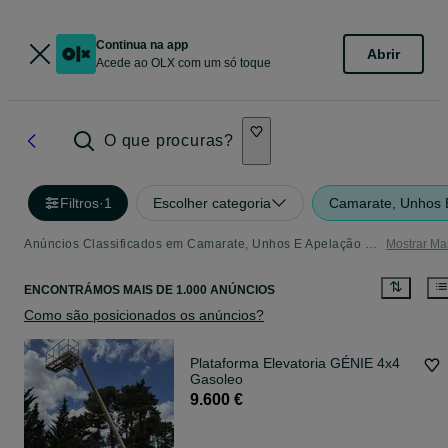
Continua na app
Abrir
Acede ao OLX com um só toque
O que procuras?
Filtros
·
1
Escolher categoria
Camarate, Unhos 
Anúncios Classificados em Camarate, Unhos E Apelação - tudo o que precisa
Mostrar Ma
ENCONTRÁMOS
MAIS DE
1.000 ANÚNCIOS
Como são posicionados os anúncios?
Plataforma Elevatoria GÉNIE 4x4
Gasoleo
9.600 €