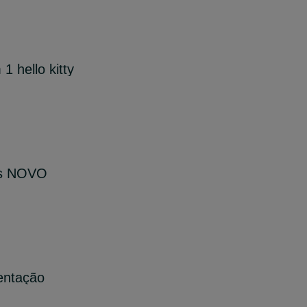
1 hello kitty
ns NOVO
entação