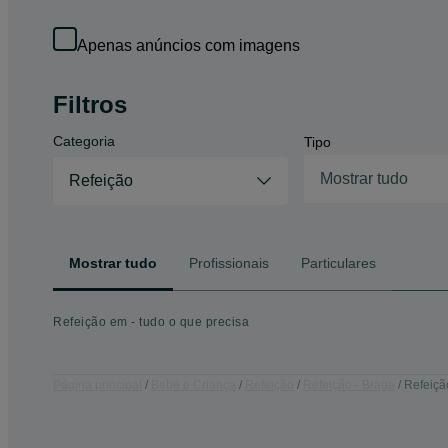
Apenas anúncios com imagens
Filtros
Categoria
Tipo
Mostrar tudo
Refeição
Mostrar tudo
Profissionais
Particulares
Refeição em - tudo o que precisa
Página principal
Bebé e Criança
Refeição
Refeição - Braga
Refeiçã