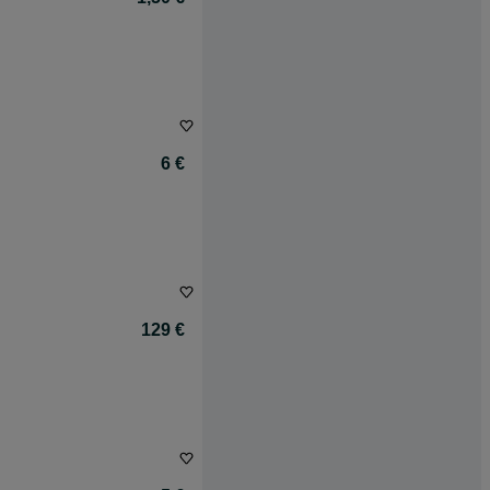
6 €
129 €