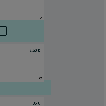
r
2,50 €
35 €