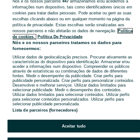
Nós e os nossos parceiros
447
armazenamos e/ou acedemos a
PORTUGAL » ILHA DO PICO
informações num dispositivo, tais como identificadores únicos em
cookies para tratar dados pessoais. Pode aceitar ou gerir as suas
CATEGORIA
escolhas clicando abaixo ou em qualquer momento na página da
política de privacidade. Estas escolhas serão sinalizadas aos
nossos parceiros e não afetarão os dados de navegação.
Política
Navegue pelos últimos anúncios de Roupinhas em Ilha do Pico no OLX Portugal. Compre e venda produtos locais com facilidade e segurança.
Mostrar Ma
de cookies,
Política De Privacidade
Nós e os nossos parceiros tratamos os dados para
fornecermos:
Mapa do site
Mapa das freguesias
Utilizar dados de geolocalização precisos. Procurar ativamente as
características do dispositivo para identificação. Armazenar e/ou
Mapa de mini-sites
aceder a informações num dispositivo. Compreender os públicos
através de estatísticas ou combinações de dados de diferentes
Pesquisas populares
fontes. Medir o desempenho da publicidade. Criar perfis para
publicidade personalizada. Criar perfis para personalizar conteúdos.
Desenvolver e melhorar serviços. Utilizar dados limitados para
selecionar publicidade. Medir o desempenho dos conteúdos.
Utilizar dados limitados para selecionar conteúdos. Utilizar perfis
para selecionar conteúdos personalizados. Utilizar perfis para
selecionar publicidade personalizada.
Lista de parceiros (fornecedores)
Aceitar tudo