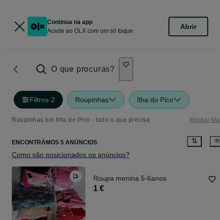
Continua na app
Abrir
Acede ao OLX com um só toque
O que procuras?
Filtros
·
2
Roupinhas
Ilha do Pico
Roupinhas em Ilha do Pico - tudo o que precisa
Mostrar Ma
ENCONTRÁMOS 5 ANÚNCIOS
Como são posicionados os anúncios?
Roupa menina 5-6anos
1 €