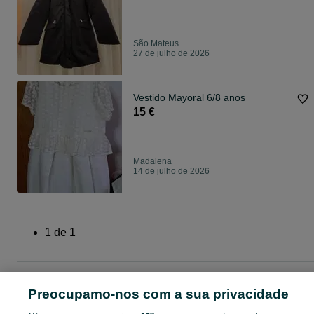
São Mateus
27 de julho de 2026
Vestido Mayoral 6/8 anos
15 €
Madalena
14 de julho de 2026
1
de
1
Página principal
Bebé e Criança
Roupinhas
Roupinhas - Ilha do Pico
Preocupamo-nos com a sua privacidade