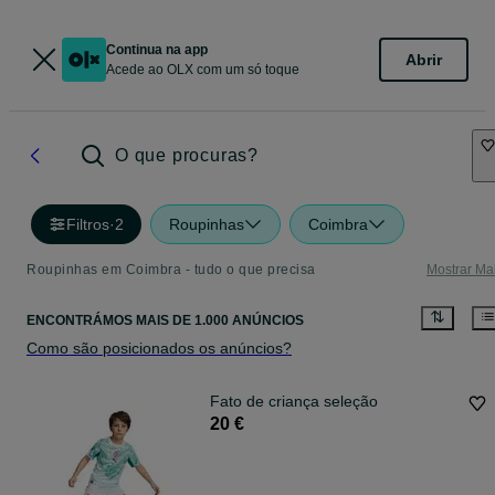
Continua na app
Abrir
Acede ao OLX com um só toque
O que procuras?
Filtros
·
2
Roupinhas
Coimbra
Roupinhas em Coimbra - tudo o que precisa
Mostrar Ma
ENCONTRÁMOS
MAIS DE
1.000 ANÚNCIOS
Como são posicionados os anúncios?
Fato de criança seleção
20 €