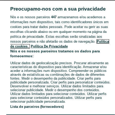
PORTUGAL » COIMBRA
Preocupamo-nos com a sua privacidade
Nós e os nossos parceiros
447
armazenamos e/ou acedemos a
CATEGORIA
informações num dispositivo, tais como identificadores únicos em
cookies para tratar dados pessoais. Pode aceitar ou gerir as suas
Navegue pelos últimos anúncios de Roupinhas em Coimbra no OLX Portugal. Compre e venda produtos locais com facilidade e segurança.
Mostrar Ma
escolhas clicando abaixo ou em qualquer momento na página da
política de privacidade. Estas escolhas serão sinalizadas aos
nossos parceiros e não afetarão os dados de navegação.
Política
Mapa do site
de cookies,
Política De Privacidade
Mapa das freguesias
Nós e os nossos parceiros tratamos os dados para
fornecermos:
Mapa de mini-sites
Utilizar dados de geolocalização precisos. Procurar ativamente as
Pesquisas populares
características do dispositivo para identificação. Armazenar e/ou
aceder a informações num dispositivo. Compreender os públicos
através de estatísticas ou combinações de dados de diferentes
fontes. Medir o desempenho da publicidade. Criar perfis para
publicidade personalizada. Criar perfis para personalizar conteúdos.
Desenvolver e melhorar serviços. Utilizar dados limitados para
selecionar publicidade. Medir o desempenho dos conteúdos.
Utilizar dados limitados para selecionar conteúdos. Utilizar perfis
para selecionar conteúdos personalizados. Utilizar perfis para
selecionar publicidade personalizada.
Lista de parceiros (fornecedores)