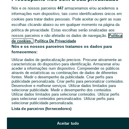
Nós e os nossos parceiros
447
armazenamos e/ou acedemos a
CATEGORIA
informações num dispositivo, tais como identificadores únicos em
cookies para tratar dados pessoais. Pode aceitar ou gerir as suas
escolhas clicando abaixo ou em qualquer momento na página da
Navegue pelos últimos anúncios de Roupinhas em Alto Do Seixalinho, Santo André E Verderena no OLX Portugal. Compre e venda produtos locais com facilidade e segurança.
Mostrar Ma
política de privacidade. Estas escolhas serão sinalizadas aos
nossos parceiros e não afetarão os dados de navegação.
Política
Mapa do site
de cookies,
Política De Privacidade
Mapa das freguesias
Nós e os nossos parceiros tratamos os dados para
fornecermos:
Mapa de mini-sites
Utilizar dados de geolocalização precisos. Procurar ativamente as
Pesquisas populares
características do dispositivo para identificação. Armazenar e/ou
aceder a informações num dispositivo. Compreender os públicos
através de estatísticas ou combinações de dados de diferentes
fontes. Medir o desempenho da publicidade. Criar perfis para
publicidade personalizada. Criar perfis para personalizar conteúdos.
Desenvolver e melhorar serviços. Utilizar dados limitados para
selecionar publicidade. Medir o desempenho dos conteúdos.
Utilizar dados limitados para selecionar conteúdos. Utilizar perfis
para selecionar conteúdos personalizados. Utilizar perfis para
selecionar publicidade personalizada.
Lista de parceiros (fornecedores)
Aceitar tudo