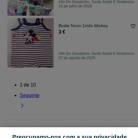
Alto Do Seixalinho, Santo André E Verderena
16 de julho de 2026
Bodie Novo 1mês Mickey
3 €
Alto Do Seixalinho, Santo André E Verderena
07 de agosto de 2026
1
de
10
Seguinte
Página principal
Bebé e Criança
Roupinhas
Roupinhas - Setúbal
Roupinhas - Alto Do Seixalinho, Santo André E Verderena
Preocupamo-nos com a sua privacidade