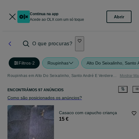
Continua na app
Abrir
Acede ao OLX com um só toque
O que procuras?
Filtros
·
2
Roupinhas
Alto Do Seixalinho, Santo
Roupinhas em Alto Do Seixalinho, Santo André E Verderena - tudo o que precisa
Mostrar Ma
ENCONTRÁMOS 97 ANÚNCIOS
Como são posicionados os anúncios?
Casaco com capucho criança
15 €