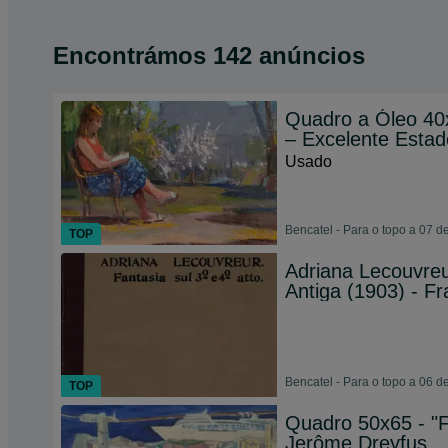
Encontrámos 142 anúncios
Quadro a Óleo 40x
– Excelente Estad
Usado
Bencatel - Para o topo a 07 
TOP
Adriana Lecouvreur
Antiga (1903) - F
Bencatel - Para o topo a 06 
TOP
Quadro 50x65 - "F
Jerôme Dreyfus