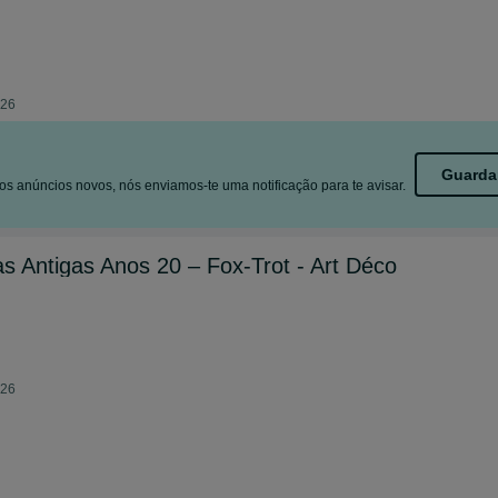
026
Guarda
s anúncios novos, nós enviamos-te uma notificação para te avisar.
as Antigas Anos 20 – Fox-Trot - Art Déco
026