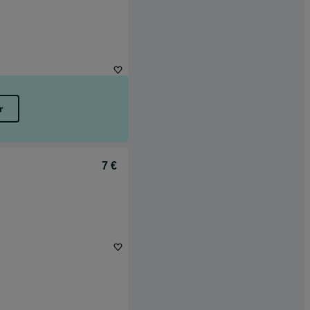
r
7 €