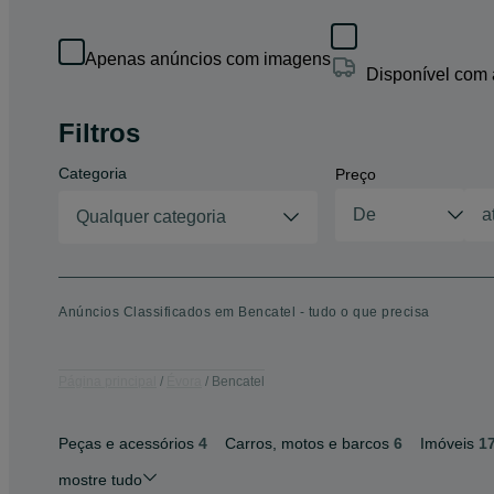
Apenas anúncios com imagens
Disponível com
Filtros
Categoria
Preço
Qualquer categoria
Anúncios Classificados em Bencatel - tudo o que precisa
Página principal
Évora
Bencatel
Peças e acessórios
4
Carros, motos e barcos
6
Imóveis
1
mostre tudo