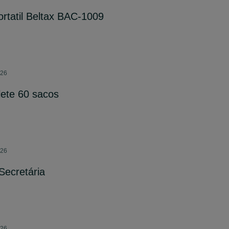
ortatil Beltax BAC-1009
026
lete 60 sacos
026
Secretária
026