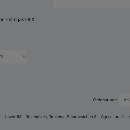
 as Entregas OLX
Ordenar por:
Anú
7
Lazer
53
Telemóveis, Tablets e Smartwatches
2
Agricultura
1