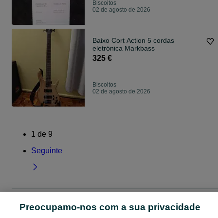
Biscoitos
02 de agosto de 2026
Baixo Cort Action 5 cordas
eletrónica Markbass
325 €
Biscoitos
02 de agosto de 2026
1
de
9
Seguinte
Página principal
Ilha Terceira
Biscoitos
Preocupamo-nos com a sua privacidade