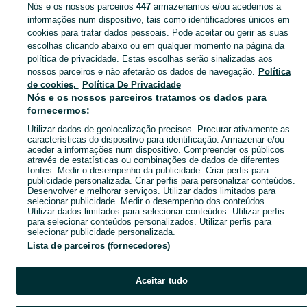
Nós e os nossos parceiros
447
armazenamos e/ou acedemos a
CATEGORIA
informações num dispositivo, tais como identificadores únicos em
cookies para tratar dados pessoais. Pode aceitar ou gerir as suas
escolhas clicando abaixo ou em qualquer momento na página da
Descubra os anúncios classificados gratuitos em Biscoitos no OLX Portugal. Desde empregos a serviços e produtos, encontre tudo o que precisa localmente.
Mostrar Ma
política de privacidade. Estas escolhas serão sinalizadas aos
nossos parceiros e não afetarão os dados de navegação.
Política
Mapa do site
de cookies,
Política De Privacidade
Mapa das freguesias
Nós e os nossos parceiros tratamos os dados para
fornecermos:
Mapa de mini-sites
Utilizar dados de geolocalização precisos. Procurar ativamente as
Pesquisas populares
características do dispositivo para identificação. Armazenar e/ou
aceder a informações num dispositivo. Compreender os públicos
através de estatísticas ou combinações de dados de diferentes
fontes. Medir o desempenho da publicidade. Criar perfis para
publicidade personalizada. Criar perfis para personalizar conteúdos.
Desenvolver e melhorar serviços. Utilizar dados limitados para
selecionar publicidade. Medir o desempenho dos conteúdos.
Utilizar dados limitados para selecionar conteúdos. Utilizar perfis
para selecionar conteúdos personalizados. Utilizar perfis para
selecionar publicidade personalizada.
Lista de parceiros (fornecedores)
Aceitar tudo