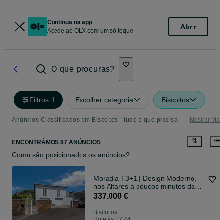
Continua na app
Abrir
Acede ao OLX com um só toque
O que procuras?
Filtros
·
1
Escolher categoria
Biscoitos
Anúncios Classificados em Biscoitos - tudo o que precisa
Mostrar Ma
ENCONTRÁMOS 87 ANÚNCIOS
Como são posicionados os anúncios?
Moradia T3+1 | Design Moderno,
nos Altares a poucos minutos das
Pisci
337.000 €
Biscoitos
Hoje às 17:44