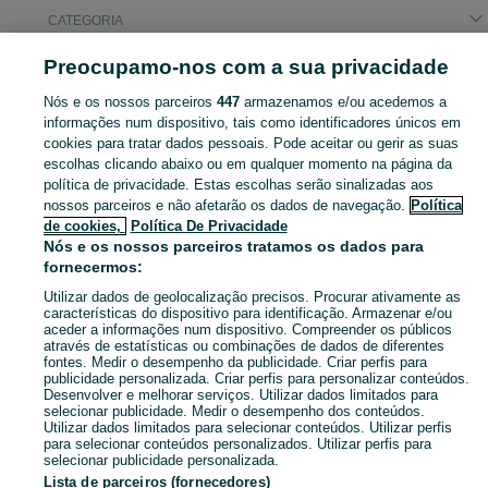
CATEGORIA
Preocupamo-nos com a sua privacidade
Pesquisas populares
t2 arrendamento
espaço festas carregueira
Nós e os nossos parceiros
447
armazenamos e/ou acedemos a
informações num dispositivo, tais como identificadores únicos em
cookies para tratar dados pessoais. Pode aceitar ou gerir as suas
Descubra os anúncios classificados gratuitos em Carregueira no OLX Portugal. Desde empregos a serviços e produtos, encontre tudo o que precisa localmente.
Mostrar Ma
escolhas clicando abaixo ou em qualquer momento na página da
política de privacidade. Estas escolhas serão sinalizadas aos
nossos parceiros e não afetarão os dados de navegação.
Política
Mapa do site
de cookies,
Política De Privacidade
Mapa das freguesias
Nós e os nossos parceiros tratamos os dados para
fornecermos:
Mapa de mini-sites
Utilizar dados de geolocalização precisos. Procurar ativamente as
Pesquisas populares
características do dispositivo para identificação. Armazenar e/ou
aceder a informações num dispositivo. Compreender os públicos
através de estatísticas ou combinações de dados de diferentes
fontes. Medir o desempenho da publicidade. Criar perfis para
publicidade personalizada. Criar perfis para personalizar conteúdos.
Desenvolver e melhorar serviços. Utilizar dados limitados para
selecionar publicidade. Medir o desempenho dos conteúdos.
Utilizar dados limitados para selecionar conteúdos. Utilizar perfis
para selecionar conteúdos personalizados. Utilizar perfis para
selecionar publicidade personalizada.
Lista de parceiros (fornecedores)