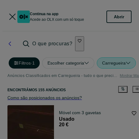
Continua na app
Abrir
Acede ao OLX com um só toque
O que procuras?
Filtros
·
1
Escolher categoria
Carregueira
Anúncios Classificados em Carregueira - tudo o que precisa
Mostrar Ma
ENCONTRÁMOS 155 ANÚNCIOS
Como são posicionados os anúncios?
Móvel com 3 gavetas
Usado
20 €