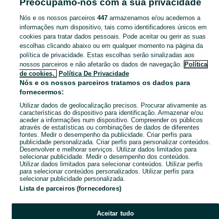
Preocupamo-nos com a sua privacidade
Mapa das freguesias
Mapa de mini-sites
Nós e os nossos parceiros
447
armazenamos e/ou acedemos a
informações num dispositivo, tais como identificadores únicos em
Pesquisas populares
cookies para tratar dados pessoais. Pode aceitar ou gerir as suas
escolhas clicando abaixo ou em qualquer momento na página da
política de privacidade. Estas escolhas serão sinalizadas aos
nossos parceiros e não afetarão os dados de navegação.
Política
de cookies,
Política De Privacidade
Nós e os nossos parceiros tratamos os dados para
fornecermos:
Utilizar dados de geolocalização precisos. Procurar ativamente as
características do dispositivo para identificação. Armazenar e/ou
aceder a informações num dispositivo. Compreender os públicos
através de estatísticas ou combinações de dados de diferentes
fontes. Medir o desempenho da publicidade. Criar perfis para
publicidade personalizada. Criar perfis para personalizar conteúdos.
Desenvolver e melhorar serviços. Utilizar dados limitados para
selecionar publicidade. Medir o desempenho dos conteúdos.
Utilizar dados limitados para selecionar conteúdos. Utilizar perfis
para selecionar conteúdos personalizados. Utilizar perfis para
selecionar publicidade personalizada.
Lista de parceiros (fornecedores)
Aceitar tudo