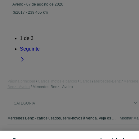
Aveiro
-
07 de agosto de 2026
2017 - 239.465 km
1
de
3
Seguinte
Página principal
Carros, motos e barcos
Carros
Mercedes-Benz
Mercede
Benz - Aveiro
Mercedes-Benz - Aveiro
CATEGORIA
Mercedes Benz - carros usados, semi-novos à venda. Veja os anúncios ou publique o seu anúncio de Carros grátis no OLX Portugal.
Mostrar Ma
Mapa do site