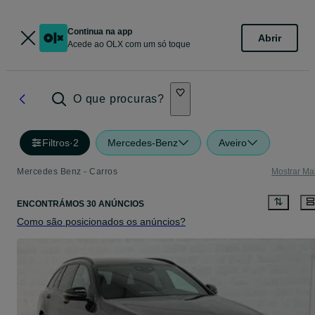
Continua na app
Abrir
Acede ao OLX com um só toque
O que procuras?
Filtros
·
2
Mercedes-Benz
Aveiro
Mercedes Benz - Carros
Mostrar Ma
ENCONTRÁMOS 30 ANÚNCIOS
Como são posicionados os anúncios?