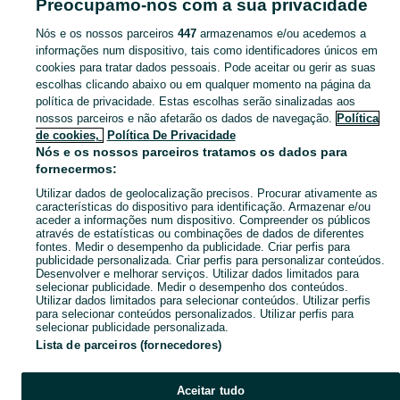
Preocupamo-nos com a sua privacidade
Mapa do site
Mapa das freguesias
Nós e os nossos parceiros
447
armazenamos e/ou acedemos a
informações num dispositivo, tais como identificadores únicos em
Mapa de mini-sites
cookies para tratar dados pessoais. Pode aceitar ou gerir as suas
Pesquisas populares
escolhas clicando abaixo ou em qualquer momento na página da
política de privacidade. Estas escolhas serão sinalizadas aos
nossos parceiros e não afetarão os dados de navegação.
Política
de cookies,
Política De Privacidade
Nós e os nossos parceiros tratamos os dados para
fornecermos:
Utilizar dados de geolocalização precisos. Procurar ativamente as
características do dispositivo para identificação. Armazenar e/ou
aceder a informações num dispositivo. Compreender os públicos
através de estatísticas ou combinações de dados de diferentes
fontes. Medir o desempenho da publicidade. Criar perfis para
publicidade personalizada. Criar perfis para personalizar conteúdos.
Desenvolver e melhorar serviços. Utilizar dados limitados para
selecionar publicidade. Medir o desempenho dos conteúdos.
Utilizar dados limitados para selecionar conteúdos. Utilizar perfis
para selecionar conteúdos personalizados. Utilizar perfis para
selecionar publicidade personalizada.
Lista de parceiros (fornecedores)
Aceitar tudo