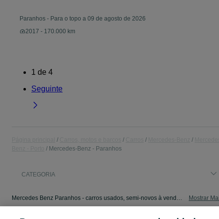
Paranhos
-
Para o topo a 09 de agosto de 2026
2017 - 170.000 km
1
de
4
Seguinte
Página principal
Carros, motos e barcos
Carros
Mercedes-Benz
Mercede
Benz - Porto
Mercedes-Benz - Paranhos
CATEGORIA
Mercedes Benz Paranhos - carros usados, semi-novos à venda. Veja os anúncios ou publique o seu anúncio de Carros grátis no OLX Portugal.
Mostrar Ma