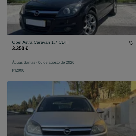
Opel Astra Caravan 1.7 CDTI
3.350 €
Águas Santas
-
06 de agosto de 2026
2006