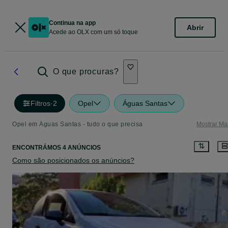
Continua na app
Abrir
Acede ao OLX com um só toque
O que procuras?
Filtros
·
2
Opel
Águas Santas
Opel em Águas Santas - tudo o que precisa
Mostrar Ma
ENCONTRÁMOS 4 ANÚNCIOS
Como são posicionados os anúncios?