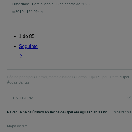
Ermesinde
-
Para o topo a 05 de agosto de 2026
2010 - 121.094 km
1
de
85
Seguinte
Página principal
Carros, motos e barcos
Carros
Opel
Opel - Porto
Opel -
Águas Santas
CATEGORIA
Navegue pelos últimos anúncios de Opel em Águas Santas no OLX Portugal. Compre e venda produtos locais com facilidade e segurança.
Mostrar Ma
Mapa do site