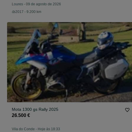
Loures
-
09 de agosto de 2026
2017 - 9.200 km
Mota 1300 gs Rally 2025
26.500 €
Vila do Conde
-
Hoje às 18:33