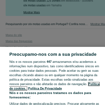
olx motas usadas 125 zontes
em
Motociclos - Scooters
olx motas usadas
em
Yamaha
Mostrar Mais
Pesquisando por olx motas usadas em Portugal? Confira nossa seleção em BMW no OLX Portugal e encontre exatamente o que procura!
Mostrar Ma
Mapa do site
Mapa das freguesias
Mapa de mini-sites
Preocupamo-nos com a sua privacidade
Pesquisas populares
Nós e os nossos parceiros
447
armazenamos e/ou acedemos a
informações num dispositivo, tais como identificadores únicos em
cookies para tratar dados pessoais. Pode aceitar ou gerir as suas
escolhas clicando abaixo ou em qualquer momento na página da
política de privacidade. Estas escolhas serão sinalizadas aos
nossos parceiros e não afetarão os dados de navegação.
Política
de cookies,
Política De Privacidade
Nós e os nossos parceiros tratamos os dados para
fornecermos:
Utilizar dados de geolocalização precisos. Procurar ativamente as