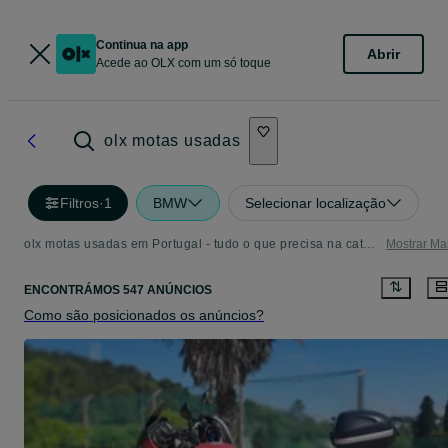
Continua na app
Abrir
Acede ao OLX com um só toque
olx motas usadas
Filtros
·
1
BMW
Selecionar localização
olx motas usadas em Portugal - tudo o que precisa na categoria BMW
Mostrar Ma
ENCONTRÁMOS 547 ANÚNCIOS
Como são posicionados os anúncios?