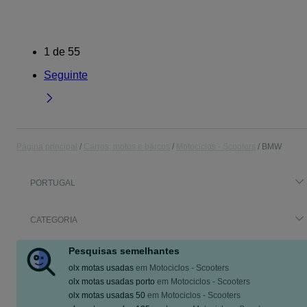
1
de
55
Seguinte
Página principal
Carros, motos e barcos
Motociclos - Scooters
BMW
PORTUGAL
CATEGORIA
Pesquisas semelhantes
olx motas usadas
em
Motociclos - Scooters
olx motas usadas porto
em
Motociclos - Scooters
olx motas usadas 50
em
Motociclos - Scooters