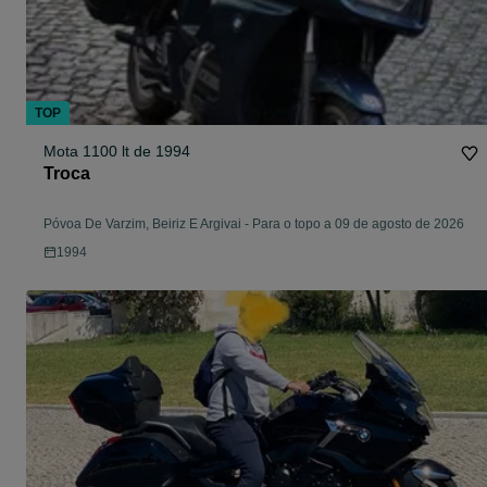
TOP
Mota 1100 lt de 1994
Troca
Póvoa De Varzim, Beiriz E Argivai
-
Para o topo a 09 de agosto de 2026
1994