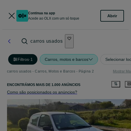
Continua na app
Abrir
Acede ao OLX com um só toque
carros usados
Filtros
·
1
Carros, motos e barcos
Selecionar lo
carros usados - Carros, Motos e Barcos - Página 2
Mostrar Ma
ENCONTRÁMOS
MAIS DE
1.000 ANÚNCIOS
Como são posicionados os anúncios?