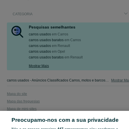
CATEGORIA
Pesquisas semelhantes
carros usados
em
Carros
carros usados baratos
em
Carros
carros usados
em
Renault
carros usados
em
Opel
carros usados baratos
em
Renault
Mostrar Mais
carros usados - Anúncios Classificados Carros, motos e barcos - camiões, salvados,autocaravanas, scooters e outros. Veja os anúncios ou publique o seu anúncio grátis no OLX Portugal.
Mostrar Ma
Mapa do site
Mapa das freguesias
Mapa de mini-sites
Pesquisas populares
Preocupamo-nos com a sua privacidade