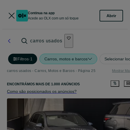
Continua na app
Abrir
Acede ao OLX com um só toque
carros usados
Filtros
·
1
Carros, motos e barcos
Selecionar lo
carros usados - Carros, Motos e Barcos - Página 25
Mostrar Ma
ENCONTRÁMOS
MAIS DE
1.000 ANÚNCIOS
Como são posicionados os anúncios?