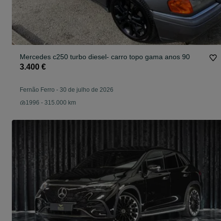
Mercedes c250 turbo diesel- carro topo gama anos 90
3.400 €
Fernão Ferro
-
30 de julho de 2026
1996 - 315.000 km