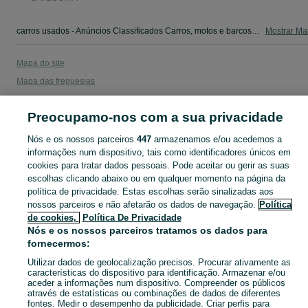
carros usados - Anúncios Classificados Carros, motos e barcos - camiões, salvados,autocaravanas, scooters e outros. Veja os anúncios ou publique o seu anúncio grátis no OLX Portugal.
Mostrar Ma
Mapa do site
Mapa das freguesias
Mapa de mini-sites
Preocupamo-nos com a sua privacidade
Pesquisas populares
Nós e os nossos parceiros
447
armazenamos e/ou acedemos a
informações num dispositivo, tais como identificadores únicos em
cookies para tratar dados pessoais. Pode aceitar ou gerir as suas
escolhas clicando abaixo ou em qualquer momento na página da
política de privacidade. Estas escolhas serão sinalizadas aos
nossos parceiros e não afetarão os dados de navegação.
Política
de cookies,
Política De Privacidade
Nós e os nossos parceiros tratamos os dados para
fornecermos:
Utilizar dados de geolocalização precisos. Procurar ativamente as
características do dispositivo para identificação. Armazenar e/ou
aceder a informações num dispositivo. Compreender os públicos
através de estatísticas ou combinações de dados de diferentes
fontes. Medir o desempenho da publicidade. Criar perfis para