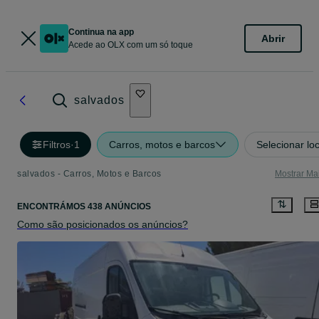
Continua na app
Abrir
Acede ao OLX com um só toque
salvados
Filtros
·
1
Carros, motos e barcos
Selecionar lo
salvados - Carros, Motos e Barcos
Mostrar Ma
ENCONTRÁMOS 438 ANÚNCIOS
Como são posicionados os anúncios?