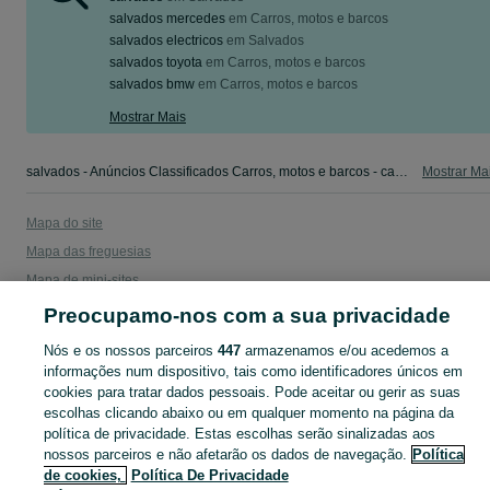
salvados mercedes
em
Carros, motos e barcos
salvados electricos
em
Salvados
salvados toyota
em
Carros, motos e barcos
salvados bmw
em
Carros, motos e barcos
Mostrar Mais
salvados - Anúncios Classificados Carros, motos e barcos - camiões, salvados,autocaravanas, scooters e outros. Veja os anúncios ou publique o seu anúncio grátis no OLX Portugal.
Mostrar Ma
Mapa do site
Mapa das freguesias
Mapa de mini-sites
Pesquisas populares
Preocupamo-nos com a sua privacidade
Nós e os nossos parceiros
447
armazenamos e/ou acedemos a
informações num dispositivo, tais como identificadores únicos em
cookies para tratar dados pessoais. Pode aceitar ou gerir as suas
escolhas clicando abaixo ou em qualquer momento na página da
política de privacidade. Estas escolhas serão sinalizadas aos
nossos parceiros e não afetarão os dados de navegação.
Política
de cookies,
Política De Privacidade