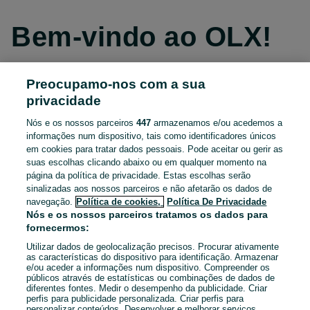
Bem-vindo ao OLX!
Preocupamo-nos com a sua
Continuar com o Facebook
privacidade
Nós e os nossos parceiros
447
armazenamos e/ou acedemos a
Continuar com o Apple
informações num dispositivo, tais como identificadores únicos
em cookies para tratar dados pessoais. Pode aceitar ou gerir as
suas escolhas clicando abaixo ou em qualquer momento na
página da política de privacidade. Estas escolhas serão
Continuar com o Google
sinalizadas aos nossos parceiros e não afetarão os dados de
navegação.
Política de cookies,
Política De Privacidade
OU
Nós e os nossos parceiros tratamos os dados para
fornecermos:
Entrar
Criar conta
Utilizar dados de geolocalização precisos. Procurar ativamente
as características do dispositivo para identificação. Armazenar
e/ou aceder a informações num dispositivo. Compreender os
Email
públicos através de estatísticas ou combinações de dados de
diferentes fontes. Medir o desempenho da publicidade. Criar
perfis para publicidade personalizada. Criar perfis para
personalizar conteúdos. Desenvolver e melhorar serviços.