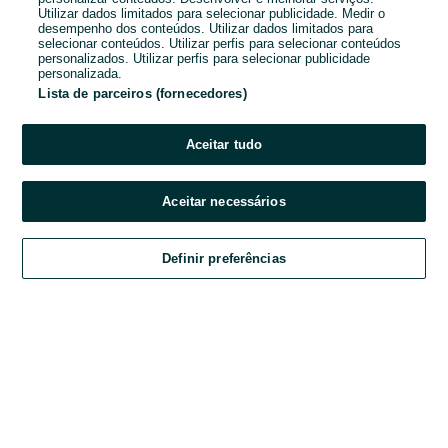
Utilizar dados limitados para selecionar publicidade. Medir o
desempenho dos conteúdos. Utilizar dados limitados para
Password
selecionar conteúdos. Utilizar perfis para selecionar conteúdos
personalizados. Utilizar perfis para selecionar publicidade
personalizada.
Lista de parceiros (fornecedores)
Esqueceste-te da password?
Aceitar tudo
Entrar
Aceitar necessários
Ao entrares na tua conta, estás a aceitar os
Termos e Condições
do OLX.
Definir preferências