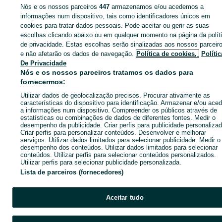
Página principal
Lazer
Colecções - Antiguidades
Outras - Colecções e
Nós e os nossos parceiros
447
armazenamos e/ou acedemos a
Antiguidades
Outras - Colecções e Antiguidades - Santarém
Outras -
informações num dispositivo, tais como identificadores únicos em
Colecções e Antiguidades - Rio Maior
cookies para tratar dados pessoais. Pode aceitar ou gerir as suas
escolhas clicando abaixo ou em qualquer momento na página da polít
de privacidade. Estas escolhas serão sinalizadas aos nossos parceir
CATEGORIA
e não afetarão os dados de navegação.
Política de cookies,
Polític
De Privacidade
ID:
670677621
Cliques: 
Nós e os nossos parceiros tratamos os dados para
fornecermos:
Utilizar dados de geolocalização precisos. Procurar ativamente as
Enviar mensagem
características do dispositivo para identificação. Armazenar e/ou aced
a informações num dispositivo. Compreender os públicos através de
estatísticas ou combinações de dados de diferentes fontes. Medir o
desempenho da publicidade. Criar perfis para publicidade personalizad
Criar perfis para personalizar conteúdos. Desenvolver e melhorar
serviços. Utilizar dados limitados para selecionar publicidade. Medir o
desempenho dos conteúdos. Utilizar dados limitados para selecionar
conteúdos. Utilizar perfis para selecionar conteúdos personalizados.
Utilizar perfis para selecionar publicidade personalizada.
Lista de parceiros (fornecedores)
Aceitar tudo