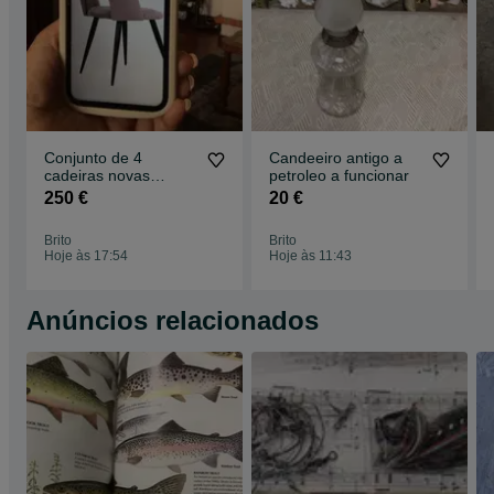
Conjunto de 4
Candeeiro antigo a
cadeiras novas
petroleo a funcionar
aveludadas ,ver fotos
250 €
20 €
Brito
Brito
Hoje às 17:54
Hoje às 11:43
Anúncios relacionados