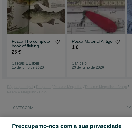
Pesca The complete
Pesca Material Antigo
book of fishing
1 €
25 €
Cascais E Estoril
Canidelo
15 de julho de 2026
23 de julho de 2026
Página principal
Desporto
Pesca e Mergulho
Pesca e Mergulho - Braga
Pesca e Mergulho - Brito
CATEGORIA
ID:
660946684
Cliques: 
Preocupamo-nos com a sua privacidade