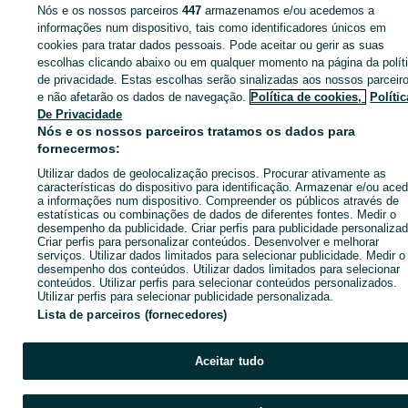
Nós e os nossos parceiros
447
armazenamos e/ou acedemos a
informações num dispositivo, tais como identificadores únicos em
cookies para tratar dados pessoais. Pode aceitar ou gerir as suas
Entra na tua conta OLX ou cria uma nova para contactares est
escolhas clicando abaixo ou em qualquer momento na página da polít
anunciante
de privacidade. Estas escolhas serão sinalizadas aos nossos parceir
e não afetarão os dados de navegação.
Política de cookies,
Polític
De Privacidade
Nós e os nossos parceiros tratamos os dados para
Entrar ou criar conta
fornecermos:
Utilizar dados de geolocalização precisos. Procurar ativamente as
Enviar mensagem
características do dispositivo para identificação. Armazenar e/ou aced
a informações num dispositivo. Compreender os públicos através de
estatísticas ou combinações de dados de diferentes fontes. Medir o
desempenho da publicidade. Criar perfis para publicidade personalizad
Criar perfis para personalizar conteúdos. Desenvolver e melhorar
serviços. Utilizar dados limitados para selecionar publicidade. Medir o
desempenho dos conteúdos. Utilizar dados limitados para selecionar
conteúdos. Utilizar perfis para selecionar conteúdos personalizados.
Utilizar perfis para selecionar publicidade personalizada.
Lista de parceiros (fornecedores)
Aceitar tudo