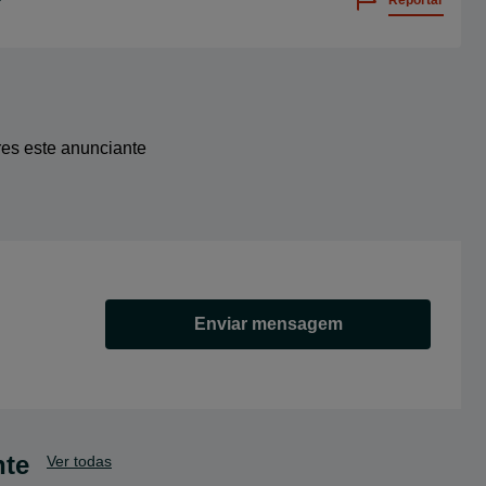
res este anunciante
Enviar mensagem
nte
Ver todas