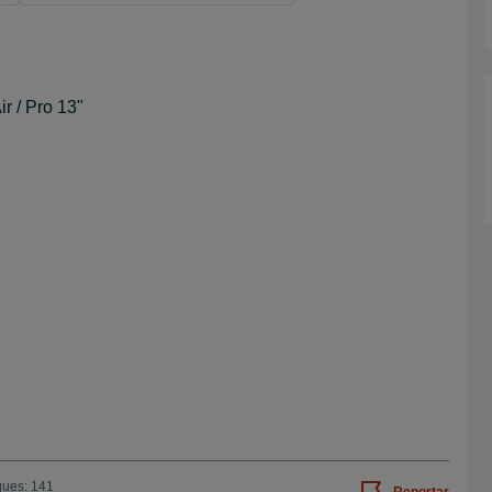
r / Pro 13"
ques: 141
Reportar