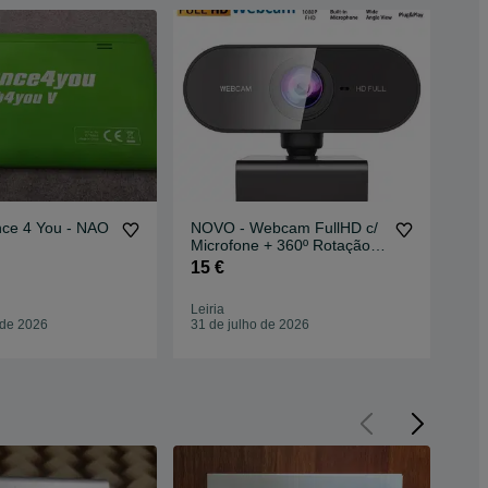
nce 4 You - NAO
NOVO - Webcam FullHD c/
NO
Microfone + 360º Rotação +
BD
Tampa Privacidade
15 €
25
Leiria
Leir
 de 2026
31 de julho de 2026
31 