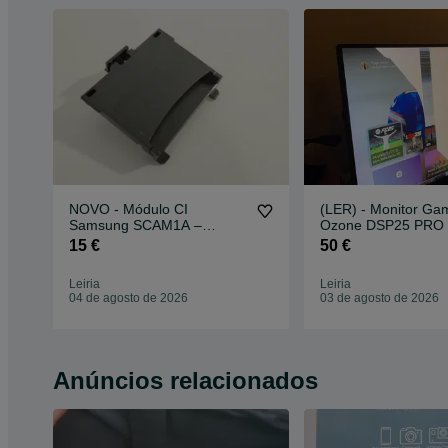
NOVO - Módulo CI
(LER) - Monitor Ga
Samsung SCAM1A –
Ozone DSP25 PRO -
Common Interface 5V para
144Hz
15 €
50 €
TV Samsung
Leiria
Leiria
04 de agosto de 2026
03 de agosto de 2026
Anúncios relacionados