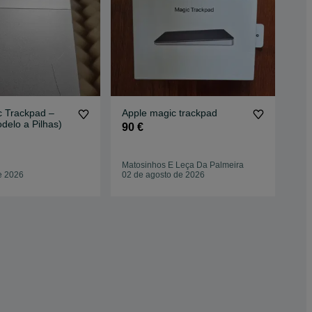
c Trackpad –
Apple magic trackpad
Apple MacBo
odelo a Pilhas)
(20
90 €
25
1.
Matosinhos E Leça Da Palmeira
Maf
e 2026
02 de agosto de 2026
09 