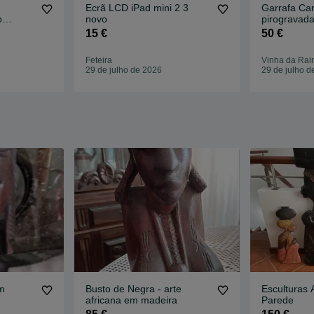
Ecrã LCD iPad mini 2 3
Garrafa Ca
o
novo
pirogravada
 "F"
cheia
15 €
50 €
Feteira
Vinha da Rai
29 de julho de 2026
29 de julho d
m
Busto de Negra - arte
Esculturas 
africana em madeira
Parede