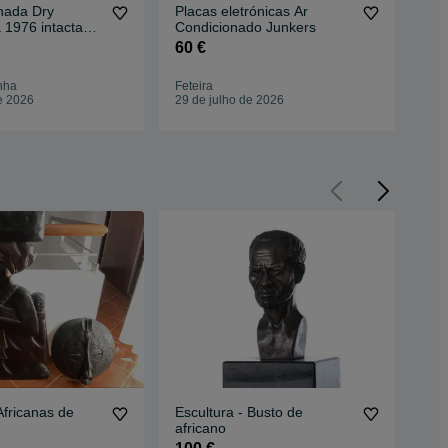
nada Dry
Placas eletrónicas Ar
Tra
 1976 intacta
Condicionado Junkers
199
60 €
15
nha
Feteira
Fete
e 2026
29 de julho de 2026
28 
Africanas de
Escultura - Busto de
Art
africano
bus
pre