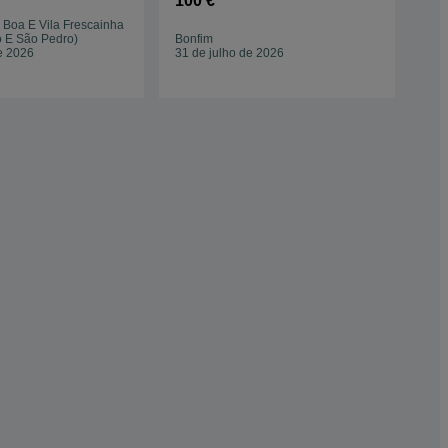
100 €
50
a Boa E Vila Frescainha
Alm
o E São Pedro)
Bonfim
Cac
e 2026
31 de julho de 2026
24 