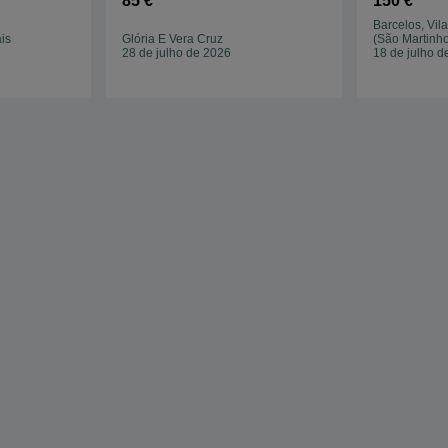
85 €
150 €
Barcelos, Vil
is
Glória E Vera Cruz
(São Martinh
28 de julho de 2026
18 de julho d