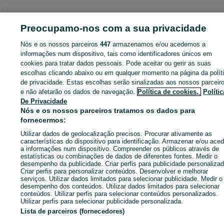
ID:
634880908
Cliques: 1
Preocupamo-nos com a sua privacidade
Nós e os nossos parceiros
447
armazenamos e/ou acedemos a
informações num dispositivo, tais como identificadores únicos em
cookies para tratar dados pessoais. Pode aceitar ou gerir as suas
Entra na tua conta OLX ou cria uma nova para contactares est
escolhas clicando abaixo ou em qualquer momento na página da polít
anunciante
de privacidade. Estas escolhas serão sinalizadas aos nossos parceir
e não afetarão os dados de navegação.
Política de cookies,
Polític
De Privacidade
Entrar ou criar conta
Nós e os nossos parceiros tratamos os dados para
fornecermos:
Ligar / SMS
Enviar mensagem
Utilizar dados de geolocalização precisos. Procurar ativamente as
características do dispositivo para identificação. Armazenar e/ou aced
a informações num dispositivo. Compreender os públicos através de
estatísticas ou combinações de dados de diferentes fontes. Medir o
desempenho da publicidade. Criar perfis para publicidade personalizad
Criar perfis para personalizar conteúdos. Desenvolver e melhorar
serviços. Utilizar dados limitados para selecionar publicidade. Medir o
desempenho dos conteúdos. Utilizar dados limitados para selecionar
conteúdos. Utilizar perfis para selecionar conteúdos personalizados.
Utilizar perfis para selecionar publicidade personalizada.
Lista de parceiros (fornecedores)