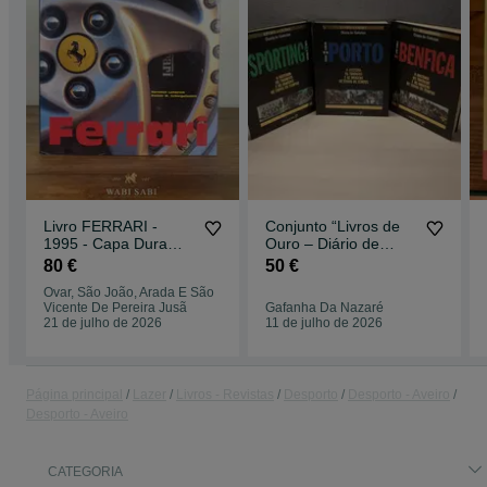
Livro FERRARI -
Conjunto “Livros de
1995 - Capa Dura
Ouro – Diário de
Primeira Edição
Notícias” (Sporting,
80 €
50 €
Benfica e Porto)
Ovar, São João, Arada E São
Vicente De Pereira Jusã
Gafanha Da Nazaré
21 de julho de 2026
11 de julho de 2026
Página principal
Lazer
Livros - Revistas
Desporto
Desporto - Aveiro
Desporto - Aveiro
CATEGORIA