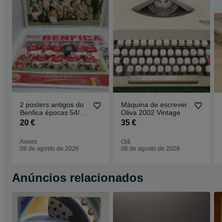
2 posters antigos do
Máquina de escrever
Benfica épocas 54/55
Oliva 2002 Vintage
e 94/95
20 €
35 €
Aveiro
Oiã
08 de agosto de 2026
08 de agosto de 2026
Anúncios relacionados