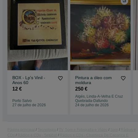
BOX - Lp's Vinil -
Pintura a óleo com
Anos 60
moldura
12 €
250 €
Algés, Linda-A-Velha E Cruz
Porto Salvo
Quebrada-Dafundo
27 de julho de 2026
24 de julho de 2026
Página principal
Tecnologia
TV, Som e Fotografia e Vídeo
Som
Rádios e
CDs
Rádios e CDs - Setúbal
Rádios e CDs - Charneca De Caparica E