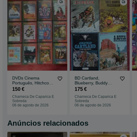
DVDs Cinema
BD Cartland,
Português, Hitchcock,
Blueberry, Buddy
Kubrick, Música:
Longway, Tomahawk
150 €
175 €
Doors, Cure, etc.
Tom, Máscara Negra,
Charneca De Caparica E
Charneca De Caparica E
Tex, Zorro, etc.
Sobreda
Sobreda
06 de agosto de 2026
06 de agosto de 2026
Anúncios relacionados