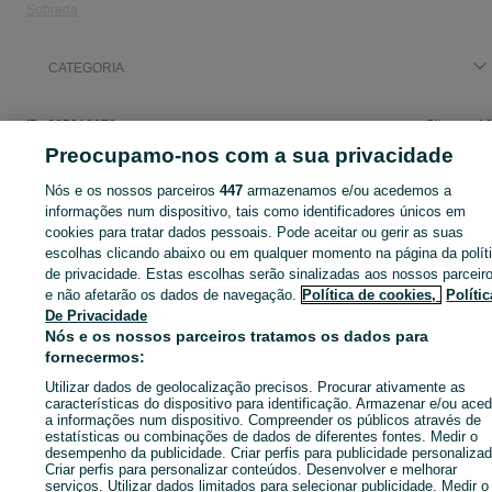
Sobreda
CATEGORIA
ID:
665819678
Cliques: 1
Preocupamo-nos com a sua privacidade
Nós e os nossos parceiros
447
armazenamos e/ou acedemos a
informações num dispositivo, tais como identificadores únicos em
Entra na tua conta OLX ou cria uma nova para contactares est
cookies para tratar dados pessoais. Pode aceitar ou gerir as suas
anunciante
escolhas clicando abaixo ou em qualquer momento na página da polít
de privacidade. Estas escolhas serão sinalizadas aos nossos parceir
e não afetarão os dados de navegação.
Política de cookies,
Polític
De Privacidade
Entrar ou criar conta
Nós e os nossos parceiros tratamos os dados para
fornecermos:
Enviar mensagem
Utilizar dados de geolocalização precisos. Procurar ativamente as
características do dispositivo para identificação. Armazenar e/ou aced
a informações num dispositivo. Compreender os públicos através de
estatísticas ou combinações de dados de diferentes fontes. Medir o
desempenho da publicidade. Criar perfis para publicidade personalizad
Criar perfis para personalizar conteúdos. Desenvolver e melhorar
serviços. Utilizar dados limitados para selecionar publicidade. Medir o