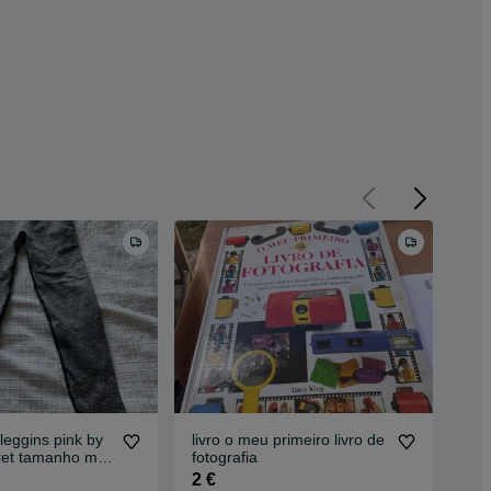
leggins pink by
livro o meu primeiro livro de
rol
cret tamanho m
fotografia
cai
2 €
1 €