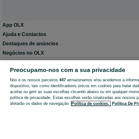
App OLX
Ajuda e Contactos
Destaques de anúncios
Negócios no OLX
Blog OLX
Preocupamo-nos com a sua privacidade
Termos de Utilização
Nós e os nossos parceiros
447
armazenamos e/ou acedemos a inform
Política de Privacidade
dispositivo, tais como identificadores únicos em cookies para tratar d
Pacotes de anúncios
aceitar ou gerir as suas escolhas clicando abaixo ou em qualquer mom
política de privacidade. Estas escolhas serão sinalizadas aos nossos p
Entregas OLX
afetarão os dados de navegação.
Política de cookies,
Política De P
Tarifários
Configurações de privacidade
Dicas de segurança
Mapa do site