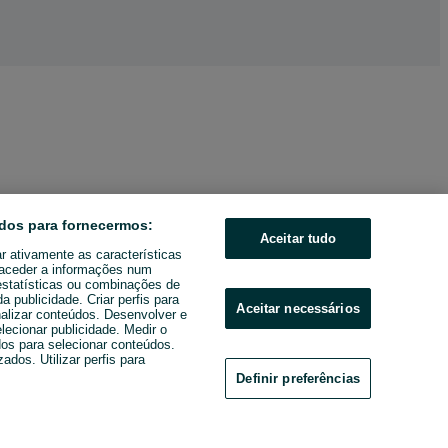
dos para fornecermos:
Aceitar tudo
ar ativamente as características
u aceder a informações num
estatísticas ou combinações de
 publicidade. Criar perfis para
Aceitar necessários
nalizar conteúdos. Desenvolver e
elecionar publicidade. Medir o
os para selecionar conteúdos.
ados. Utilizar perfis para
Definir preferências