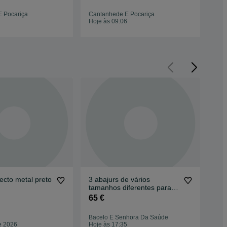
 Pocariça
Cantanhede E Pocariça
Can
Hoje às 09:06
Hoj
ecto metal preto
3 abajurs de vários
Aba
tamanhos diferentes para
tet
iluminação de tecto
65 €
5 €
Bacelo E Senhora Da Saúde
Lou
e 2026
Hoje às 17:35
30 