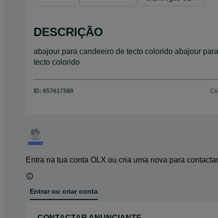
DESCRIÇÃO
abajour para candeeiro de tecto colorido abajour par
tecto colorido
ID:
657617588
Cl
Entra na tua conta OLX ou cria uma nova para contacta
Entrar ou criar conta
CONTACTAR ANUNCIANTE