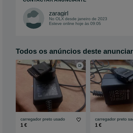
zaragirl
No OLX desde
janeiro de 2023
Esteve online hoje às 09:05
Todos os anúncios deste anuncia
carregador preto usado
carregador preto s
1 €
1 €