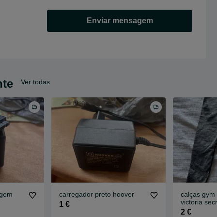
Enviar mensagem
nte
Ver todas
agem
carregador preto hoover
calças gym 
victoria se
1 €
cinzentas
2 €