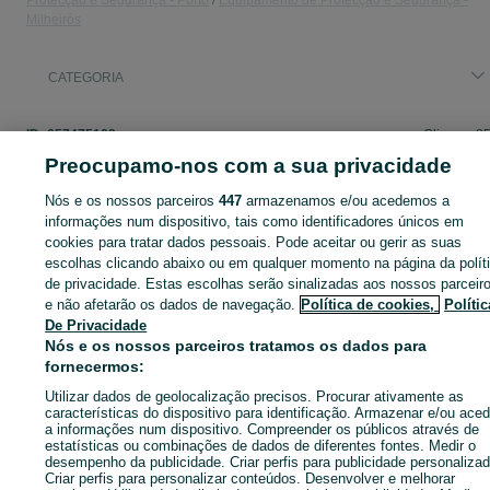
Protecção e Segurança - Porto
Equipamento de Protecção e Segurança -
Milheirós
CATEGORIA
ID:
657475103
Cliques: 8
Preocupamo-nos com a sua privacidade
Nós e os nossos parceiros
447
armazenamos e/ou acedemos a
informações num dispositivo, tais como identificadores únicos em
Entra na tua conta OLX ou cria uma nova para contactares est
cookies para tratar dados pessoais. Pode aceitar ou gerir as suas
anunciante
escolhas clicando abaixo ou em qualquer momento na página da polít
de privacidade. Estas escolhas serão sinalizadas aos nossos parceir
e não afetarão os dados de navegação.
Política de cookies,
Polític
Entrar ou criar conta
De Privacidade
Nós e os nossos parceiros tratamos os dados para
fornecermos:
Enviar mensagem
Utilizar dados de geolocalização precisos. Procurar ativamente as
características do dispositivo para identificação. Armazenar e/ou aced
a informações num dispositivo. Compreender os públicos através de
estatísticas ou combinações de dados de diferentes fontes. Medir o
desempenho da publicidade. Criar perfis para publicidade personalizad
Criar perfis para personalizar conteúdos. Desenvolver e melhorar