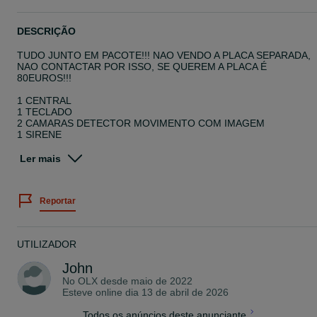
DESCRIÇÃO
TUDO JUNTO EM PACOTE!!! NAO VENDO A PLACA SEPARADA,
NAO CONTACTAR POR ISSO, SE QUEREM A PLACA É
80EUROS!!!
1 CENTRAL
1 TECLADO
2 CAMARAS DETECTOR MOVIMENTO COM IMAGEM
1 SIRENE
1 LANÇADOR FUMO
1 DETECTOR MAGNÉTICOS
Ler mais
3 CHAVES
1 PLACA
SEM CONTRATO VIGENTE
Reportar
NOTA: se o anúncio estiver activo o item ESTARÁ disponível!!!
PREÇO NÃO NEGOCIÁVEL
UTILIZADOR
ATENÇÃO: todos os contactos feitos com tentativas de burla são
imediatamente encaminhados para as autoridades competentes.
John
No OLX desde
maio de 2022
Esteve online dia 13 de abril de 2026
Todos os anúncios deste anunciante