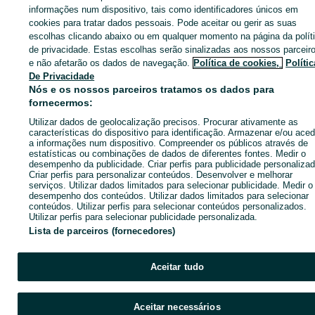
informações num dispositivo, tais como identificadores únicos em
cookies para tratar dados pessoais. Pode aceitar ou gerir as suas
Entra na tua conta OLX ou cria uma nova para contactares est
escolhas clicando abaixo ou em qualquer momento na página da polít
anunciante
de privacidade. Estas escolhas serão sinalizadas aos nossos parceir
e não afetarão os dados de navegação.
Política de cookies,
Polític
De Privacidade
Nós e os nossos parceiros tratamos os dados para
Entrar ou criar conta
fornecermos:
Utilizar dados de geolocalização precisos. Procurar ativamente as
Ligar / SMS
Enviar mensagem
características do dispositivo para identificação. Armazenar e/ou aced
a informações num dispositivo. Compreender os públicos através de
estatísticas ou combinações de dados de diferentes fontes. Medir o
desempenho da publicidade. Criar perfis para publicidade personalizad
Criar perfis para personalizar conteúdos. Desenvolver e melhorar
serviços. Utilizar dados limitados para selecionar publicidade. Medir o
desempenho dos conteúdos. Utilizar dados limitados para selecionar
conteúdos. Utilizar perfis para selecionar conteúdos personalizados.
Utilizar perfis para selecionar publicidade personalizada.
Lista de parceiros (fornecedores)
Aceitar tudo
Aceitar necessários