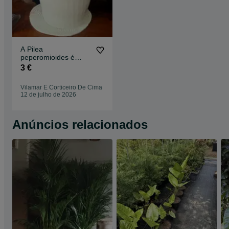
A Pilea
peperomioides é
conhecida como
3 €
planta chinesa do
dinheiro
Vilamar E Corticeiro De Cima
12 de julho de 2026
Anúncios relacionados