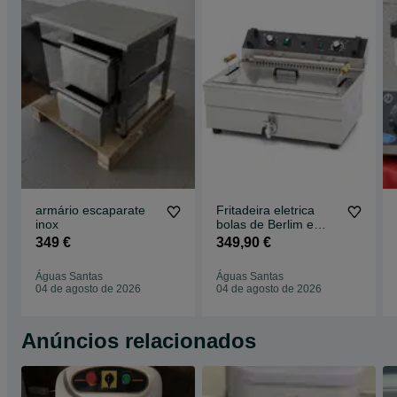
armário escaparate
Fritadeira eletrica
inox
bolas de Berlim e
donuts com
349 €
349,90 €
escorredor
Águas Santas
Águas Santas
04 de agosto de 2026
04 de agosto de 2026
Anúncios relacionados