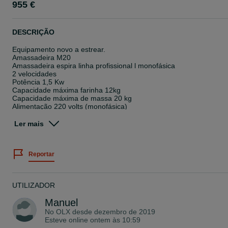
955 €
DESCRIÇÃO
Equipamento novo a estrear.
Amassadeira M20
Amassadeira espira linha profissional l monofásica
2 velocidades
Potência 1,5 Kw
Capacidade máxima farinha 12kg
Capacidade máxima de massa 20 kg
Alimentação 220 volts (monofásica)
Transmissão por correias em V
Tina em aço inoxidável de 30 L ø 41 x 27 (h) cm
Ler mais
Eixo e espiral feitos de aço inoxidável
Velocidades da espiral: 115 e 187 RPM
Velocidades da tina 11 e 18 RPM
Reportar
Grelha de Proteção aço cromado
Interruptor de segurança acionado por pressão
Base quatro pés de borracha
Peso líquido: 106 kg
UTILIZADOR
Dimensões: 432x 725 x 886 mm LxPxA
Manuel
No OLX desde
dezembro de 2019
Esteve online ontem às 10:59