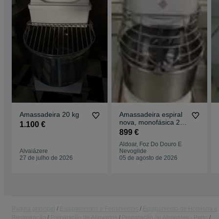
Amassadeira 20 kg
Amassadeira espiral
nova, monofásica 2
1.100 €
veloc. padaria
899 €
pastelaria 12kg
Aldoar, Foz Do Douro E
Alvaiázere
Nevogilde
27 de julho de 2026
05 de agosto de 2026
Página principal
Equipamentos e Ferramentas
Equipamento de Hotelaria e
Restauração
Preparação de Alimentos
Preparação de Alimentos - Porto