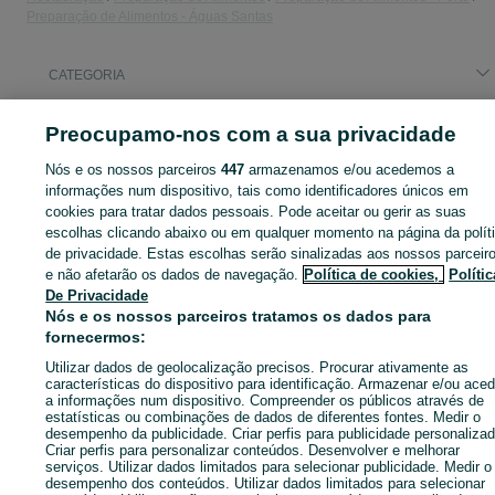
Preparação de Alimentos - Águas Santas
CATEGORIA
Preocupamo-nos com a sua privacidade
ID:
628076862
Cliques: 1
Nós e os nossos parceiros
447
armazenamos e/ou acedemos a
informações num dispositivo, tais como identificadores únicos em
cookies para tratar dados pessoais. Pode aceitar ou gerir as suas
Entra na tua conta OLX ou cria uma nova para contactares est
escolhas clicando abaixo ou em qualquer momento na página da polít
anunciante
de privacidade. Estas escolhas serão sinalizadas aos nossos parceir
e não afetarão os dados de navegação.
Política de cookies,
Polític
De Privacidade
Nós e os nossos parceiros tratamos os dados para
Entrar ou criar conta
fornecermos:
Utilizar dados de geolocalização precisos. Procurar ativamente as
Enviar mensagem
características do dispositivo para identificação. Armazenar e/ou aced
a informações num dispositivo. Compreender os públicos através de
estatísticas ou combinações de dados de diferentes fontes. Medir o
desempenho da publicidade. Criar perfis para publicidade personalizad
Criar perfis para personalizar conteúdos. Desenvolver e melhorar
serviços. Utilizar dados limitados para selecionar publicidade. Medir o
desempenho dos conteúdos. Utilizar dados limitados para selecionar