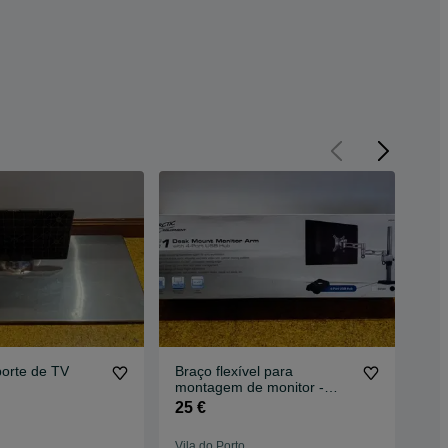
porte de TV
Braço flexível para
Do
montagem de monitor -
tra
NOVO
25 €
20
Vila do Porto
Vila