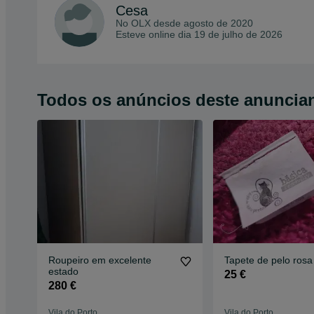
Cesa
No OLX desde
agosto de 2020
Esteve online dia 19 de julho de 2026
Todos os anúncios deste anuncia
Roupeiro em excelente
Tapete de pelo rosa
estado
25 €
280 €
Vila do Porto
Vila do Porto