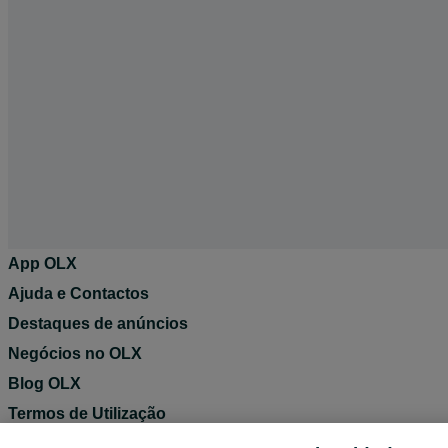
App OLX
Ajuda e Contactos
Destaques de anúncios
Negócios no OLX
Blog OLX
Termos de Utilização
Política de Privacidade