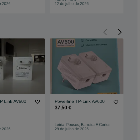
e 2026
12 de julho de 2026
12 
TP Link AV600
Powerline TP-Link AV600
Pow
37,50 €
25
Leiria, Pousos, Barreira E Cortes
Vil
e 2026
29 de julho de 2026
02 