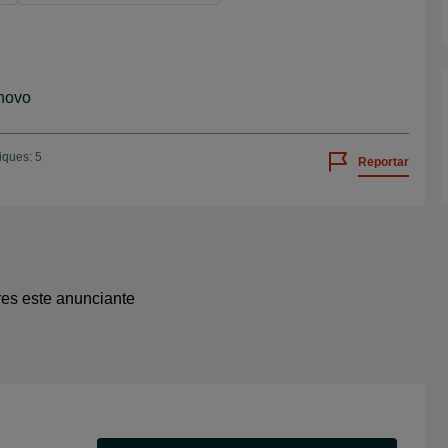
 novo
iques: 5
Reportar
res este anunciante