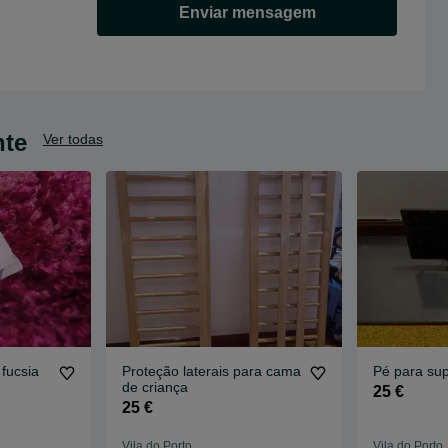
Enviar mensagem
nte
Ver todas
 fucsia
Proteção laterais para cama
Pé para su
de criança
25 €
25 €
Vila do Porto
Vila do Porto