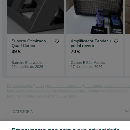
Suporte Otimizado
Amplificador Fender +
Quad Cortex
pedal reverb
39 €
70 €
Barreiro E Lavradio
Cacém E São Marcos
20 de julho de 2026
17 de julho de 2026
Página principal
Lazer
Instrumentos musicais
Acessórios para Instrumento
Musicais
Acessórios para Instrumentos Musicais - Setúbal
Acessórios para
Instrumentos Musicais - Barreiro E Lavradio
CATEGORIA
ID:
670794963
Cliques: 