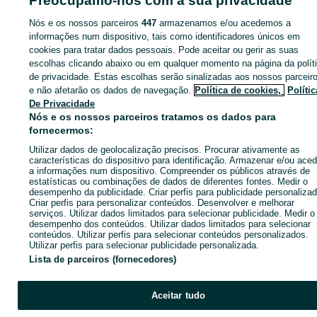
Preocupamo-nos com a sua privacidade
Nós e os nossos parceiros
447
armazenamos e/ou acedemos a
informações num dispositivo, tais como identificadores únicos em
cookies para tratar dados pessoais. Pode aceitar ou gerir as suas
Entra na tua conta OLX ou cria uma nova para contactares est
escolhas clicando abaixo ou em qualquer momento na página da polít
anunciante
de privacidade. Estas escolhas serão sinalizadas aos nossos parceir
e não afetarão os dados de navegação.
Política de cookies,
Polític
De Privacidade
Entrar ou criar conta
Nós e os nossos parceiros tratamos os dados para
fornecermos:
Utilizar dados de geolocalização precisos. Procurar ativamente as
Enviar mensagem
características do dispositivo para identificação. Armazenar e/ou aced
a informações num dispositivo. Compreender os públicos através de
estatísticas ou combinações de dados de diferentes fontes. Medir o
desempenho da publicidade. Criar perfis para publicidade personalizad
Criar perfis para personalizar conteúdos. Desenvolver e melhorar
serviços. Utilizar dados limitados para selecionar publicidade. Medir o
desempenho dos conteúdos. Utilizar dados limitados para selecionar
conteúdos. Utilizar perfis para selecionar conteúdos personalizados.
Utilizar perfis para selecionar publicidade personalizada.
Lista de parceiros (fornecedores)
Aceitar tudo