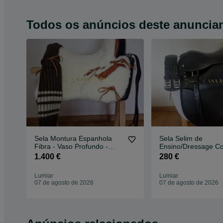
Todos os anúncios deste anuncia
Sela Montura Espanhola
Sela Selim de
Fibra - Vaso Profundo -
Ensino/Dressage C
Fabricamos Sob Medida
- Novo
1.400 €
280 €
Lumiar
Lumiar
07 de agosto de 2026
07 de agosto de 2026