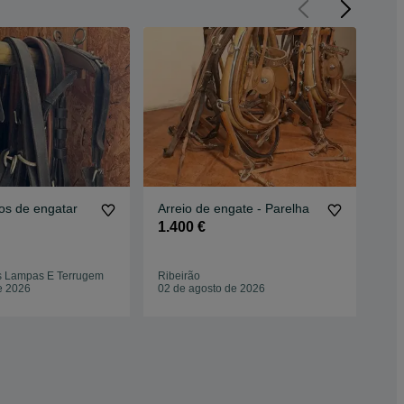
os de engatar
Arreio de engate - Parelha
Ma
1.400 €
2.
Con
s Lampas E Terrugem
Ribeirão
Nov
e 2026
02 de agosto de 2026
05 