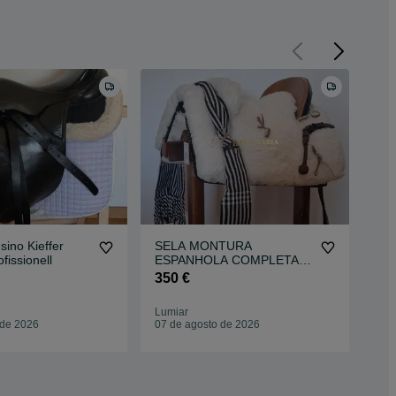
sino Kieffer
SELA MONTURA
Sel
fissionell
ESPANHOLA COMPLETA -
Com
NOVA
No
350 €
23
Lumiar
Par
 de 2026
07 de agosto de 2026
Par