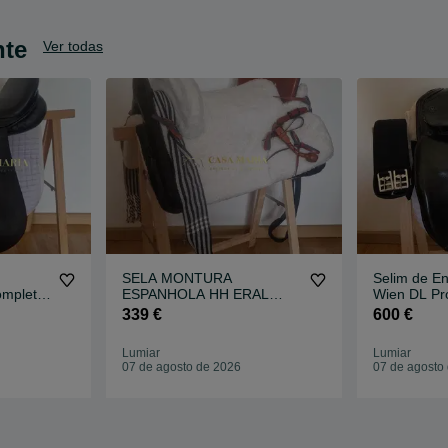
nte
Ver todas
SELA MONTURA
Selim de En
ompleto
ESPANHOLA HH ERAL
Wien DL Pro
MISTA (EQUIPAMENTO
339 €
600 €
COMPLETO) - Nova
Lumiar
Lumiar
07 de agosto de 2026
07 de agosto