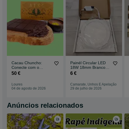
Cacau Chuncho:
Painél Circular LED
Conecte com o
18W 18mm Branco
Coração
Frio 6000ºK
50 €
6 €
Loures
Camarate, Unhos E Apelação
04 de agosto de 2026
29 de julho de 2026
Anúncios relacionados