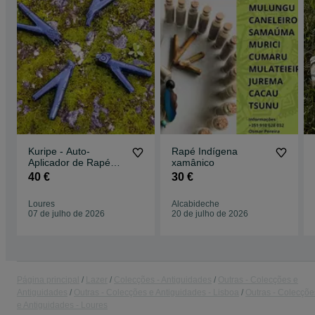
Kuripe - Auto-
Rapé Indígena
Aplicador de Rapé
xamânico
em Pedra Serpentina
40 €
30 €
dos Andes
Loures
Alcabideche
07 de julho de 2026
20 de julho de 2026
Página principal
Lazer
Colecções - Antiguidades
Outras - Colecções e
Antiguidades
Outras - Colecções e Antiguidades - Lisboa
Outras - Colecçõe
e Antiguidades - Loures