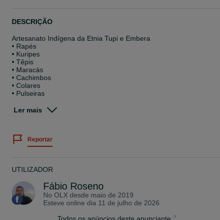
DESCRIÇÃO
Artesanato Indígena da Etnia Tupi e Embera
• Rapés
• Kuripes
• Têpis
• Maracás
• Cachimbos
• Colares
• Pulseiras
• Guias
• Anéis
Ler mais
• Brincos
• Cestos
Reportar
Instrumentos de Poder que trazem força e proteção espiritual.
UTILIZADOR
Fábio Roseno
No OLX desde
maio de 2019
Esteve online dia 11 de julho de 2026
Todos os anúncios deste anunciante