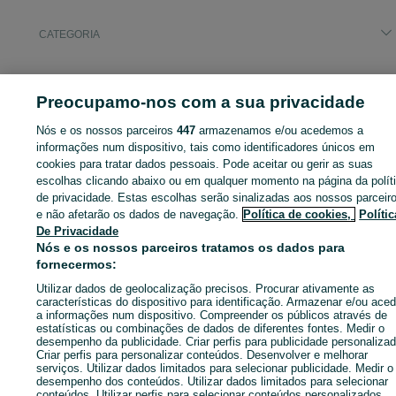
CATEGORIA
ID:
655093222
Cliques: 9
Preocupamo-nos com a sua privacidade
Nós e os nossos parceiros
447
armazenamos e/ou acedemos a
informações num dispositivo, tais como identificadores únicos em
Entra na tua conta OLX ou cria uma nova para contactares est
cookies para tratar dados pessoais. Pode aceitar ou gerir as suas
anunciante
escolhas clicando abaixo ou em qualquer momento na página da polít
de privacidade. Estas escolhas serão sinalizadas aos nossos parceir
e não afetarão os dados de navegação.
Política de cookies,
Polític
De Privacidade
Entrar ou criar conta
Nós e os nossos parceiros tratamos os dados para
fornecermos:
Ligar / SMS
Enviar mensagem
Utilizar dados de geolocalização precisos. Procurar ativamente as
características do dispositivo para identificação. Armazenar e/ou aced
a informações num dispositivo. Compreender os públicos através de
estatísticas ou combinações de dados de diferentes fontes. Medir o
desempenho da publicidade. Criar perfis para publicidade personalizad
Criar perfis para personalizar conteúdos. Desenvolver e melhorar
serviços. Utilizar dados limitados para selecionar publicidade. Medir o
desempenho dos conteúdos. Utilizar dados limitados para selecionar
conteúdos. Utilizar perfis para selecionar conteúdos personalizados.