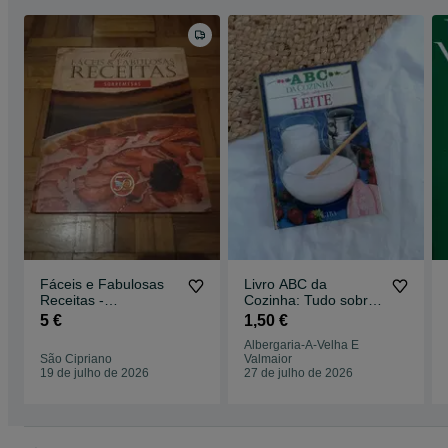
Fáceis e Fabulosas
Livro ABC da
Receitas -
Cozinha: Tudo sobre
Sobremesas
leite
5 €
1,50 €
Albergaria-A-Velha E
São Cipriano
Valmaior
19 de julho de 2026
27 de julho de 2026