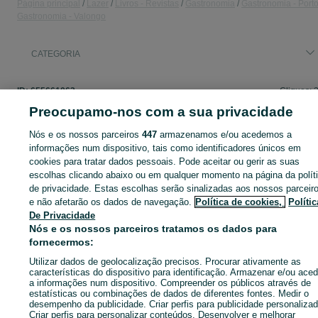
Página principal
Lazer
Livros - Revistas
Gastronomia
Gastronomia - Port
Gastronomia - Valongo
CATEGORIA
ID:
655661063
Cliques: 
Preocupamo-nos com a sua privacidade
Nós e os nossos parceiros
447
armazenamos e/ou acedemos a
informações num dispositivo, tais como identificadores únicos em
Entra na tua conta OLX ou cria uma nova para contactares est
cookies para tratar dados pessoais. Pode aceitar ou gerir as suas
anunciante
escolhas clicando abaixo ou em qualquer momento na página da polít
de privacidade. Estas escolhas serão sinalizadas aos nossos parceir
e não afetarão os dados de navegação.
Política de cookies,
Polític
Entrar ou criar conta
De Privacidade
Nós e os nossos parceiros tratamos os dados para
fornecermos:
Enviar mensagem
Utilizar dados de geolocalização precisos. Procurar ativamente as
características do dispositivo para identificação. Armazenar e/ou aced
a informações num dispositivo. Compreender os públicos através de
estatísticas ou combinações de dados de diferentes fontes. Medir o
desempenho da publicidade. Criar perfis para publicidade personalizad
Criar perfis para personalizar conteúdos. Desenvolver e melhorar